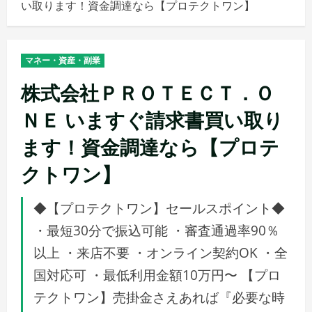
い取ります！資金調達なら【プロテクトワン】
メ
ニ
ュ
マネー・資産・副業
ー
株式会社ＰＲＯＴＥＣＴ．Ｏ
ＮＥ いますぐ請求書買い取り
ます！資金調達なら【プロテ
クトワン】
◆【プロテクトワン】セールスポイント◆
・最短30分で振込可能 ・審査通過率90％
以上 ・来店不要 ・オンライン契約OK ・全
国対応可 ・最低利用金額10万円〜 【プロ
テクトワン】売掛金さえあれば『必要な時