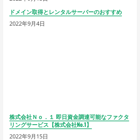
リングなら【西日本ファク
ター】
2022年9月14日
即日買取り！即日現金化！西日本ファクターの
ファクタリングは＞ 「スピード」 ・最短で即日
1000万円迄買取り（三社間なら3000万円迄）
「事業主ならどなたでも」 ・法人あての売掛債
権をお持ちなら法人、個人事業主問わず買…
もっと読む
pikakichi2015@gmail.com
0件のコメント
これも好きかも