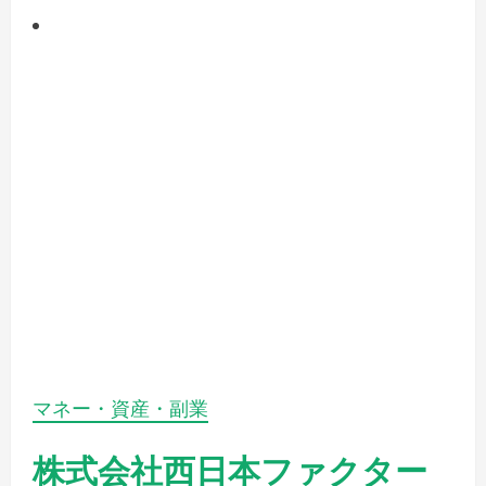
【postmanager】ビッグエイト・誰でも簡単に複
数のSNS運用が可能！1980円から使えるSNS統合
管理ツール
2022年4月4日