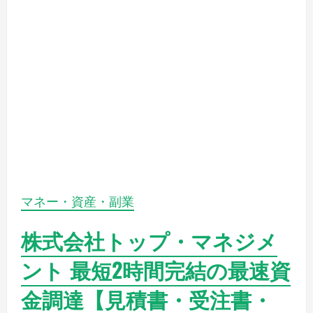
株式会社トップ・マネジメ
ント 最短2時間完結の最速資
金調達【見積書・受注書・
発注書ファクタリング】
2022年9月15日
◆【トップ・マネジメント】ユーザー◆ 【トッ
プ・マネジメント】決算が赤字続き、税金の未
納がある、金融機関の融資やビジネスローンの
審査を否決された、 借入ブラック、信用情報に
問題があるといった方に最適な資金調達サービ
スです…
もっと読む
pikakichi2015@gmail.com
0件のコメント