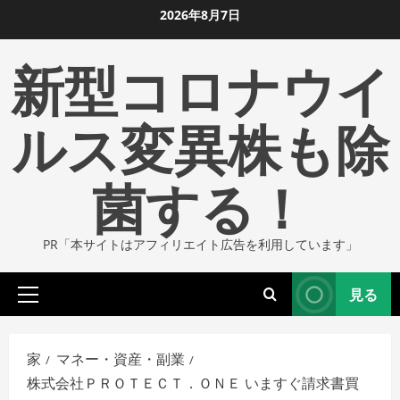
コ
2026年8月7日
ン
新型コロナウイ
テ
ン
ツ
ルス変異株も除
に
ス
菌する！
キ
ッ
プ
PR「本サイトはアフィリエイト広告を利用しています」
し
ま
見る
す
プ
ラ
イ
家
マネー・資産・副業
マ
株式会社ＰＲＯＴＥＣＴ．ＯＮＥ いますぐ請求書買
リ