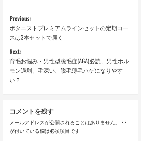
P
Previous:
o
ボタニストプレミアムラインセットの定期コー
スは3本セットで届く
s
Next:
t
育毛お悩み・男性型脱毛症(AGA)必読、男性ホル
n
モン過剰、毛深い、脱毛薄毛ハゲになりやす
a
い？
v
i
コメントを残す
g
メールアドレスが公開されることはありません。
※
a
が付いている欄は必須項目です