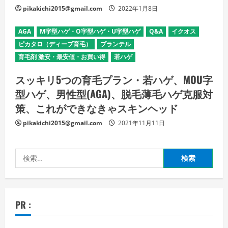
pikakichi2015@gmail.com
2022年1月8日
AGA
M字型ハゲ・O字型ハゲ・U字型ハゲ
Q&A
イクオス
ピカタロ（ディープ育毛）
プランテル
育毛剤 激安・最安値・お買い得
若ハゲ
スッキリ5つの育毛プラン・若ハゲ、MOU字
型ハゲ、男性型(AGA)、脱毛薄毛ハゲ克服対
策、これができなきゃスキンヘッド
pikakichi2015@gmail.com
2021年11月11日
検
索:
PR :