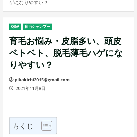
ゲになりやすい？
メ
ニ
ュ
Q&A
育毛シャンプー
ー
育毛お悩み・皮脂多い、頭皮
ベトベト、脱毛薄毛ハゲにな
りやすい？
pikakichi2015@gmail.com
2021年11月8日
もくじ