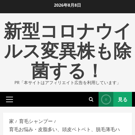
コ
2026年8月8日
ン
新型コロナウイ
テ
ン
ツ
ルス変異株も除
に
ス
菌する！
キ
ッ
プ
PR「本サイトはアフィリエイト広告を利用しています」
し
ま
見る
す
プ
ラ
イ
家
育毛シャンプー
マ
育毛お悩み・皮脂多い、頭皮ベトベト、脱毛薄毛ハ
リ