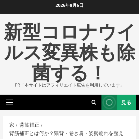
コ
2026年8月6日
ン
新型コロナウイ
テ
ン
ツ
ルス変異株も除
に
ス
菌する！
キ
ッ
プ
PR「本サイトはアフィリエイト広告を利用しています」
し
ま
見る
す
プ
ラ
イ
家
背筋補正
マ
背筋補正とは何か？猫背・巻き肩・姿勢崩れを整え
リ