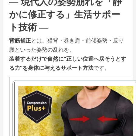
― 現代人の姿勢崩れを「静
かに修正する」生活サポー
ト技術 ―
背筋補正
とは、猫背・巻き肩・前傾姿勢・反り
腰といった姿勢の乱れを、
装着するだけで自然に“正しい位置へ戻そうとす
る力”を身体に与えるサポート方法
です。