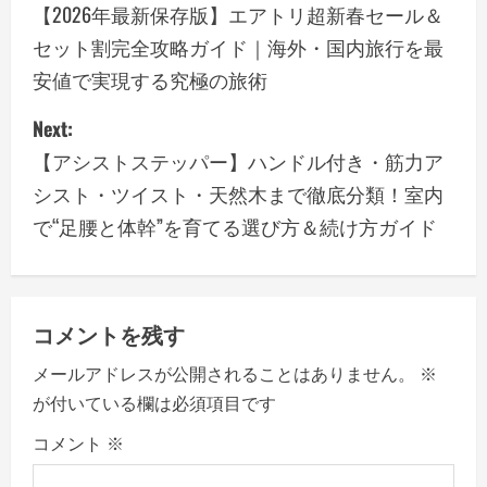
o
【2026年最新保存版】エアトリ超新春セール＆
セット割完全攻略ガイド｜海外・国内旅行を最
s
安値で実現する究極の旅術
t
Next:
n
【アシストステッパー】ハンドル付き・筋力ア
a
シスト・ツイスト・天然木まで徹底分類！室内
で“足腰と体幹”を育てる選び方＆続け方ガイド
v
i
g
コメントを残す
a
メールアドレスが公開されることはありません。
※
が付いている欄は必須項目です
t
コメント
※
i