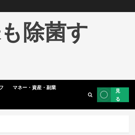
株も除菌す
フ
マネー・資産・副業
見
る