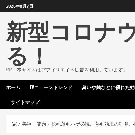
コ
2026年8月7日
ン
新型コロナ
テ
ン
ツ
る！
に
ス
キ
ッ
PR「本サイトはアフィリエイト広告を利用しています」
プ
し
ホーム
TVニューストレンド
臭いや菌などに優れた効
ま
す
サイトマップ
家
美容・健康
脱毛薄毛ハゲ必読、育毛効果の証拠、