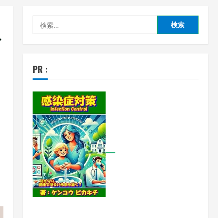
検
索:
ビ
PR :