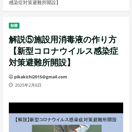
感染症対策避難所開設】
メ
ニ
ュ
除菌
ー
解説⑤施設用消毒液の作り方
【新型コロナウイルス感染症
対策避難所開設】
pikakichi2015@gmail.com
2025年2月6日