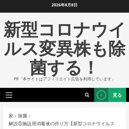
コ
2026年8月8日
ン
新型コロナウイ
テ
ン
ツ
ルス変異株も除
に
ス
菌する！
キ
ッ
プ
PR「本サイトはアフィリエイト広告を利用しています」
し
ま
見る
す
プ
ラ
イ
家
除菌
マ
解説⑤施設用消毒液の作り方【新型コロナウイルス
リ