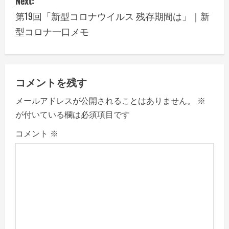
Next:
t
第19回「新型コロナウイルス 残存期間は」｜新
n
型コロナ一口メモ
a
v
コメントを残す
i
メールアドレスが公開されることはありません。
※
g
が付いている欄は必須項目です
a
コメント
※
t
i
o
n