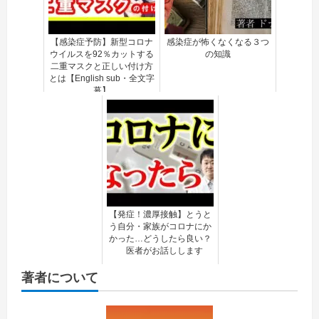
【感染症予防】新型コロナ
感染症が怖くなくなる３つ
ウイルスを92％カットする
の知識
二重マスクと正しい付け方
とは【English sub・全文字
幕】
【発症！濃厚接触】とうと
う自分・家族がコロナにか
かった…どうしたら良い？
医者がお話しします
著者について