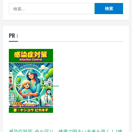
検
索:
PR :
感染症対策: 命を守り、健康で明るい未来を築く！ (健