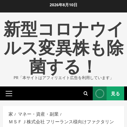
コ
2026年8月10日
ン
新型コロナウイ
テ
ン
ツ
ルス変異株も除
に
ス
菌する！
キ
ッ
プ
PR「本サイトはアフィリエイト広告を利用しています」
し
ま
見る
す
プ
ラ
イ
家
マネー・資産・副業
マ
ＭＳＦＪ株式会社 フリーランス様向けファクタリン
リ