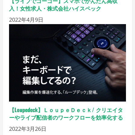
【ライブでゴーゴー】スマホでかんたん高収
入！女性求人・株式会社ハイスペック
2022年4月9日
【Loupedeck】ＬｏｕｐｅＤｅｃｋ/ クリエイタ
ーやライブ配信者のワークフローを効率化する
2022年3月26日