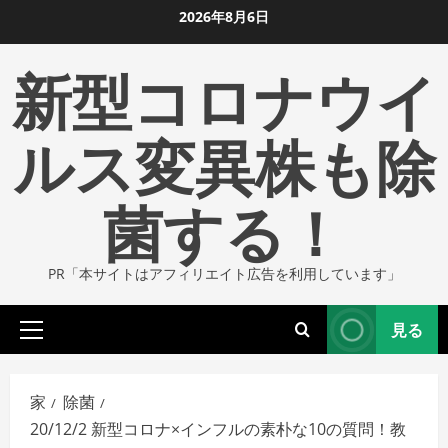
コ
2026年8月6日
ン
新型コロナウイ
テ
ン
ツ
ルス変異株も除
に
ス
菌する！
キ
ッ
プ
PR「本サイトはアフィリエイト広告を利用しています」
し
ま
見る
す
プ
ラ
イ
家
除菌
マ
20/12/2 新型コロナ×インフルの素朴な10の質問！教
リ