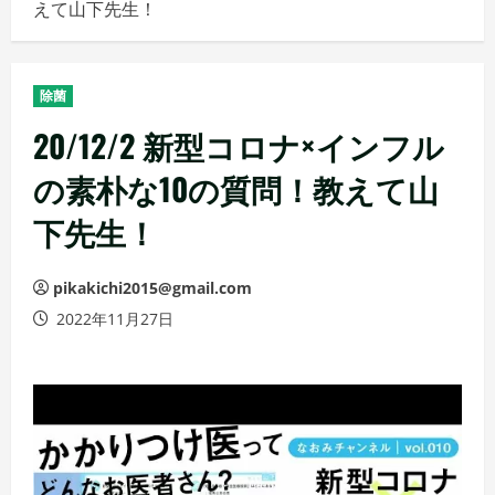
えて山下先生！
メ
ニ
ュ
除菌
ー
20/12/2 新型コロナ×インフル
の素朴な10の質問！教えて山
下先生！
pikakichi2015@gmail.com
2022年11月27日