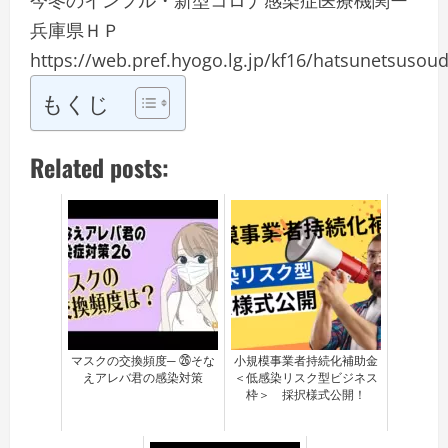
今冬のインフル・新型コロナ感染症医療機関ー
兵庫県ＨＰ
https://web.pref.hyogo.lg.jp/kf16/hatsunetsusou
もくじ
Related posts:
マスクの交換頻度─ ㉖そな
小規模事業者持続化補助金
えアレバ君の感染対策
＜低感染リスク型ビジネス
枠＞ 採択様式公開！