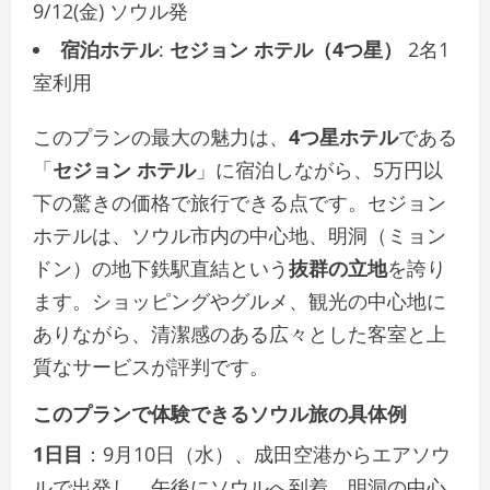
9/12(金) ソウル発
宿泊ホテル
:
セジョン ホテル（4つ星）
2名1
室利用
このプランの最大の魅力は、
4つ星ホテル
である
「
セジョン ホテル
」に宿泊しながら、5万円以
下の驚きの価格で旅行できる点です。セジョン
ホテルは、ソウル市内の中心地、明洞（ミョン
ドン）の地下鉄駅直結という
抜群の立地
を誇り
ます。ショッピングやグルメ、観光の中心地に
ありながら、清潔感のある広々とした客室と上
質なサービスが評判です。
このプランで体験できるソウル旅の具体例
1日目
：9月10日（水）、成田空港からエアソウ
ルで出発し、午後にソウルへ到着。明洞の中心