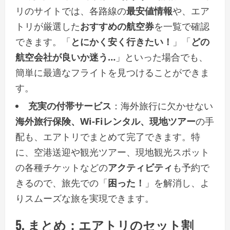
リのサイトでは、各路線の
最安値情報
や、エア
トリが厳選した
おすすめの航空券
を一覧で確認
できます。「
とにかく安く行きたい！
」「
どの
航空会社が良いか迷う…
」といった場合でも、
簡単に最適なフライトを見つけることができま
す。
充実の付帯サービス
：海外旅行に欠かせない
海外旅行保険、Wi-Fiレンタル、現地ツアー
の手
配も、エアトリでまとめて完了できます。特
に、空港送迎や観光ツアー、現地観光スポット
の各種チケットなどの
アクティビティ
も予約で
きるので、旅先での「
困った！
」を解消し、よ
りスムーズな旅を実現できます。
5. まとめ：エアトリのセット割