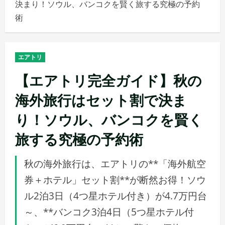
決まり！ソウル、バンコクを賢く旅する究極の予約
メ
術
ニ
ュ
ー
エアトリ
【エアトリ完全ガイド】秋の
海外旅行はセット割で決ま
り！ソウル、バンコクを賢く
旅する究極の予約術
秋の海外旅行は、エアトリの**「海外航空
券＋ホテル」セット割**が断然お得！ソウ
ル2泊3日（4つ星ホテル付き）が4.7万円台
～、**バンコク3泊4日（5つ星ホテル付