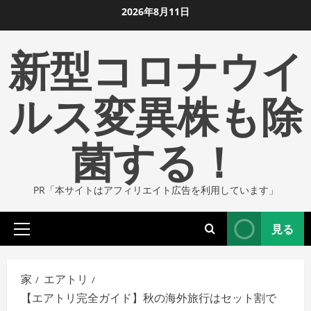
コ
2026年8月11日
ン
新型コロナウイ
テ
ン
ツ
ルス変異株も除
に
ス
菌する！
キ
ッ
プ
PR「本サイトはアフィリエイト広告を利用しています」
し
ま
見る
す
プ
ラ
イ
家
エアトリ
マ
【エアトリ完全ガイド】秋の海外旅行はセット割で
リ