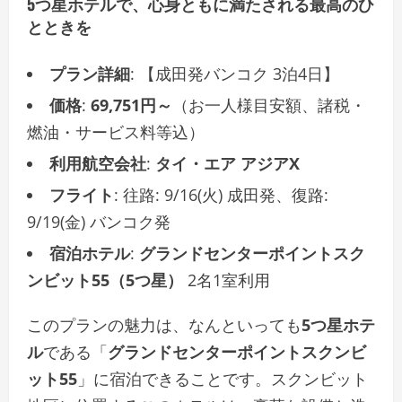
5つ星ホテルで、心身ともに満たされる最高のひ
とときを
プラン詳細
: 【成田発バンコク 3泊4日】
価格
:
69,751円～
（お一人様目安額、諸税・
燃油・サービス料等込）
利用航空会社
:
タイ・エア アジアX
フライト
: 往路: 9/16(火) 成田発、復路:
9/19(金) バンコク発
宿泊ホテル
:
グランドセンターポイントスク
ンビット55（5つ星）
2名1室利用
このプランの魅力は、なんといっても
5つ星ホテ
ル
である「
グランドセンターポイントスクンビ
ット55
」に宿泊できることです。スクンビット