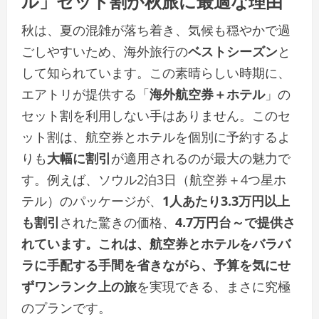
秋は、夏の混雑が落ち着き、気候も穏やかで過
ごしやすいため、海外旅行の
ベストシーズン
と
して知られています。この素晴らしい時期に、
エアトリが提供する「
海外航空券＋ホテル
」の
セット割を利用しない手はありません。このセ
ット割は、航空券とホテルを個別に予約するよ
りも
大幅に割引
が適用されるのが最大の魅力で
す。例えば、ソウル2泊3日（航空券＋4つ星ホ
テル）のパッケージが、
1人あたり3.3万円以上
も割引
された驚きの価格、
4.7万円台～で提供さ
れています。これは、航空券とホテルをバラバ
ラに手配する手間を省きながら、予算を気にせ
ずワンランク上の旅
を実現できる、まさに究極
のプランです。