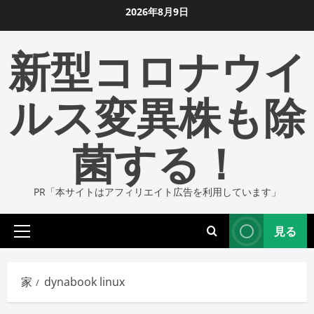
コ
2026年8月9日
ン
新型コロナウイ
テ
ン
ツ
ルス変異株も除
に
ス
菌する！
キ
ッ
プ
PR「本サイトはアフィリエイト広告を利用しています」
し
ま
見る
す
プ
ラ
イ
家
dynabook linux
マ
リ