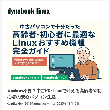
メ
dynabook linux
ニ
ュ
ー
dynabook android
dynabook linux
Windows不要？中古PC×Linuxで叶える高齢者や初
心者の安心パソコン生活
pikakichi2015@gmail.com
2025年12月15日