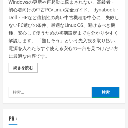
Windowsの更新や再起動に悩まされない、高齢者・
初心者向けの中古PC×Linux完全ガイド。 dynabook・
Dell・HPなど信頼性の高い中古機種を中心に、失敗し
ないPC選びの条件、最適なLinux OS、避けるべき機
種、安心して使うための初期設定までを分かりやすく
解説します。 「難しそう」という先入観を取り払い、
電源を入れたらすぐ使える安心の一台を見つけたい方
に最適な内容です。
Windows
続きを読む
不
要？
中
古
PC×Linux
検
で
叶
索:
え
る
高
齢
者
PR :
や
初
心