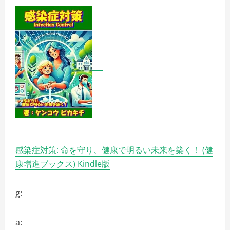
者
の
安
心
パ
ソ
コ
ン
生
活
の
詳
細
を
ご
覧
く
だ
さ
い
感染症対策: 命を守り、健康で明るい未来を築く！ (健
康増進ブックス) Kindle版
g:
a: