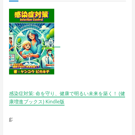
リ
ー
ド
す
る、
Netflix
の
注
目
シ
リ
ー
ズ！
ジ
ャ
ン
ル
を
超
え
た
多
感染症対策: 命を守り、健康で明るい未来を築く！ (健
彩
な
康増進ブックス) Kindle版
物
語
の
宝
g:
庫
を
ご
紹