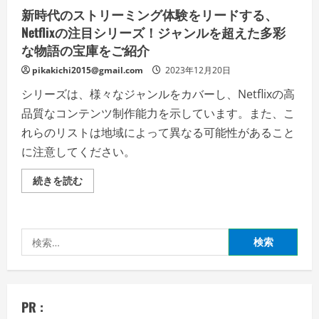
新時代のストリーミング体験をリードする、
Netflixの注目シリーズ！ジャンルを超えた多彩
な物語の宝庫をご紹介
pikakichi2015@gmail.com
2023年12月20日
シリーズは、様々なジャンルをカバーし、Netflixの高
品質なコンテンツ制作能力を示しています。また、こ
れらのリストは地域によって異なる可能性があること
に注意してください。
新
続きを読む
時
代
の
ス
ト
検
リ
ー
索:
ミ
ン
グ
体
験
PR :
を