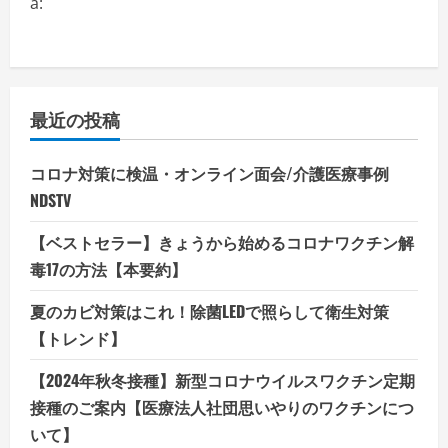
介
a:
の
詳
細
を
ご
覧
く
だ
最近の投稿
さ
い
コロナ対策に検温・オンライン面会/介護医療事例
NDSTV
【ベストセラー】きょうから始めるコロナワクチン解
毒17の方法【本要約】
夏のカビ対策はこれ！除菌LEDで照らして衛生対策
【トレンド】
【2024年秋冬接種】新型コロナウイルスワクチン定期
接種のご案内【医療法人社団思いやりのワクチンにつ
いて】