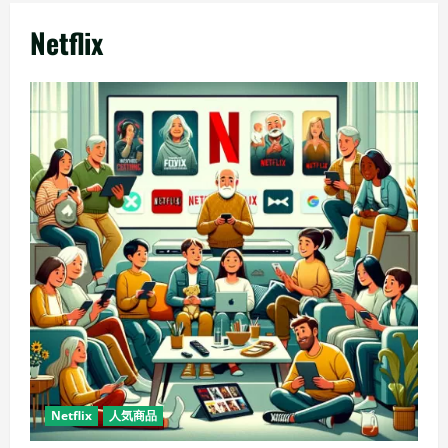
メ
Netflix
ニ
ュ
ー
Netflix
人気商品