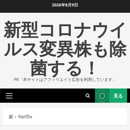
コ
2026年8月9日
ン
新型コロナウイ
テ
ン
ツ
ルス変異株も除
に
ス
菌する！
キ
ッ
プ
PR「本サイトはアフィリエイト広告を利用しています」
し
ま
見る
す
プ
ラ
イ
家
Netflix
マ
リ