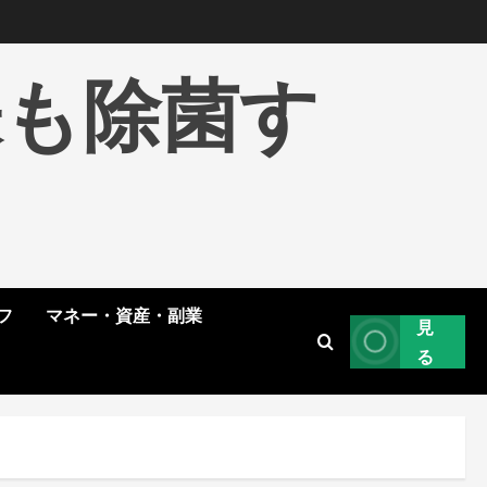
株も除菌す
フ
マネー・資産・副業
見
る