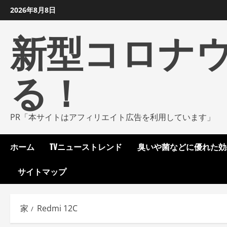
コ
2026年8月8日
ン
新型コロナ
テ
ン
ツ
る！
に
ス
キ
ッ
PR「本サイトはアフィリエイト広告を利用しています」
プ
し
ホーム
TVニューストレンド
臭いや菌などに優れた効
ま
す
サイトマップ
家
Redmi 12C