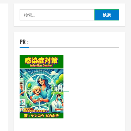
検
索:
PR :