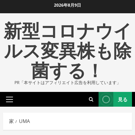
コ
2026年8月9日
ン
新型コロナウイ
テ
ン
ツ
ルス変異株も除
に
ス
菌する！
キ
ッ
プ
PR「本サイトはアフィリエイト広告を利用しています」
し
ま
見る
す
プ
ラ
イ
家
UMA
マ
リ