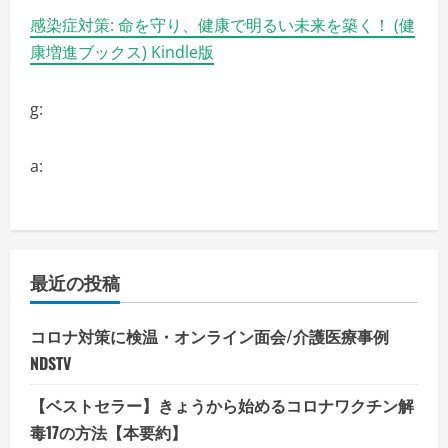
細
感染症対策: 命を守り、健康で明るい未来を築く！ (健
を
ご
康増進ブックス) Kindle版
覧
く
だ
さ
g:
い
a:
最近の投稿
コロナ対策に検温・オンライン面会/介護医療事例
NDSTV
【ベストセラー】きょうから始めるコロナワクチン解
毒17の方法【本要約】