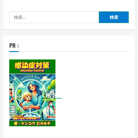
動
物）
と
検
は
一
索:
体
何
な
の
か？
PR :
そ
の
起
源
や
種
類、
そ
し
て
謎
に
包
ま
れ
た
存
在
と
は？
の
詳