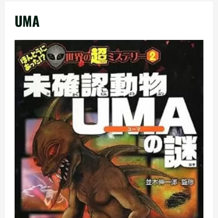
メ
UMA
ニ
ュ
ー