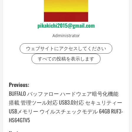
pikakichi2015@gmail.com
Administrator
ウェブサイトにアクセスしてください
すべての投稿を表示します
P
Previous:
o
BUFFALO バッファロー ハードウェア暗号化機能
搭載 管理ツール対応 USB3.0対応 セキュリティー
s
USBメモリー ウイルスチェックモデル 64GB RUF3-
t
HS64GTV5
n