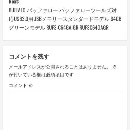
Next:
a
BUFFALO バッファロー バッファローツールズ対
応USB3.0用USBメモリースタンダードモデル 64GB
v
グリーンモデル RUF3-C64GA-GR RUF3C64GAGR
i
g
コメントを残す
a
メールアドレスが公開されることはありません。
※
t
が付いている欄は必須項目です
i
コメント
※
o
n