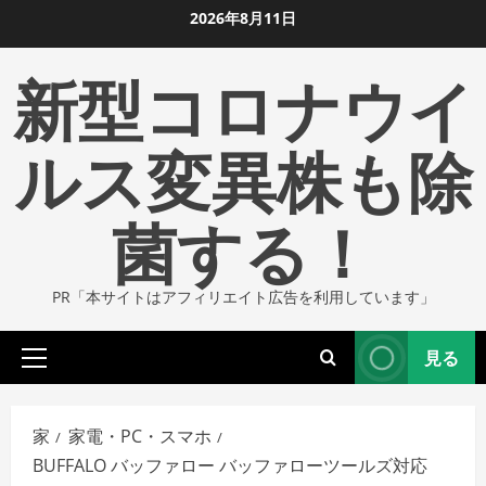
コ
2026年8月11日
ン
新型コロナウイ
テ
ン
ツ
ルス変異株も除
に
ス
菌する！
キ
ッ
プ
PR「本サイトはアフィリエイト広告を利用しています」
し
ま
見る
す
プ
ラ
イ
家
家電・PC・スマホ
マ
BUFFALO バッファロー バッファローツールズ対応
リ