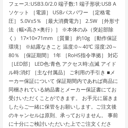
フェース:USB3.0/2.0 端子数:1 端子形状:USB A
ソケット ［電源］ USBバスパワー ［定格電
圧］ 5.0V±5％ ［最大消費電力］ 2.5W ［外形寸
法（幅×高さ×奥行）］ ※本体のみ（突起部除
く） 17×10×71mm ［質量］ 約10g ［動作保証
環境］ ※結露なきこと 温度:0～40℃ 湿度:20～
80％ ［保証期間］ 1年 ［RoHS指令準拠］ 対応
［LED部］ LED色:青色 アクセス時:点滅 アイド
ル時:消灯 ［主な付属品］ ご利用の手引き ■メ
ーカー保証について 保証期間内であれば商品に
同梱されている納品書とメーカー保証書にてお
受けいただくことができます。 お手元に届きま
したらご一緒に保管をお願いします。ご注文後
のキャンセルは原則、承っておりません。 事前
に十分にご検討いただいた上でご注文くださ