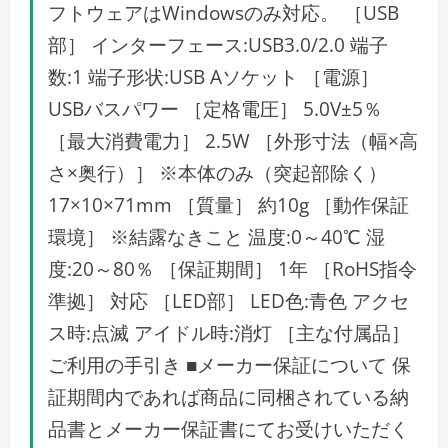
フトウェアはWindowsのみ対応。 ［USB
部］ インターフェース:USB3.0/2.0 端子
数:1 端子形状:USB Aソケット ［電源］
USBバスパワー ［定格電圧］ 5.0V±5％
［最大消費電力］ 2.5W ［外形寸法（幅×高
さ×奥行）］ ※本体のみ（突起部除く）
17×10×71mm ［質量］ 約10g ［動作保証
環境］ ※結露なきこと 温度:0～40℃ 湿
度:20～80％ ［保証期間］ 1年 ［RoHS指令
準拠］ 対応 ［LED部］ LED色:青色 アクセ
ス時:点滅 アイドル時:消灯 ［主な付属品］
ご利用の手引き ■メーカー保証について 保
証期間内であれば商品に同梱されている納
品書とメーカー保証書にてお受けいただく