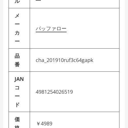
ル
メ
ー
バッファロー
カ
ー
品
cha_201910ruf3c64gapk
番
JAN
コ
4981254026519
ー
ド
価
￥4989
格