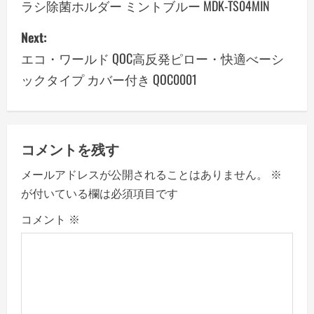
ラシ除菌ホルダー ミントブルー MDK-TS04MIN
s
Next:
t
エコ・ワールド QOC高反発ピロー・快適べーシ
n
ックタイプ カバー付き QOC0001
a
v
コメントを残す
i
メールアドレスが公開されることはありません。
※
g
が付いている欄は必須項目です
a
コメント
※
t
i
o