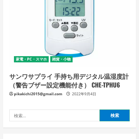
家電・PC・スマホ
雑貨・小物
サンワサプライ 手持ち用デジタル温湿度計
（警告ブザー設定機能付き） CHE-TPHU6
pikakichi2015@gmail.com
2022年9月4日
検
索: