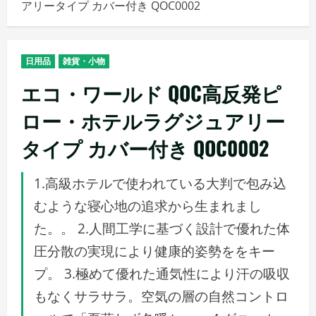
アリータイプ カバー付き QOC0002
メ
ニ
ュ
日用品
雑貨・小物
ー
エコ・ワールド QOC高反発ピ
ロー・ホテルラグジュアリー
タイプ カバー付き QOC0002
1.高級ホテルで使われている大判で包み込
むような寝心地の追求から生まれまし
た。。 2.人間工学に基づく設計で優れた体
圧分散の実現により健康的姿勢ををキー
プ。 3.極めて優れた通気性により汗の吸収
もなくサラサラ。空気の層の自然コントロ