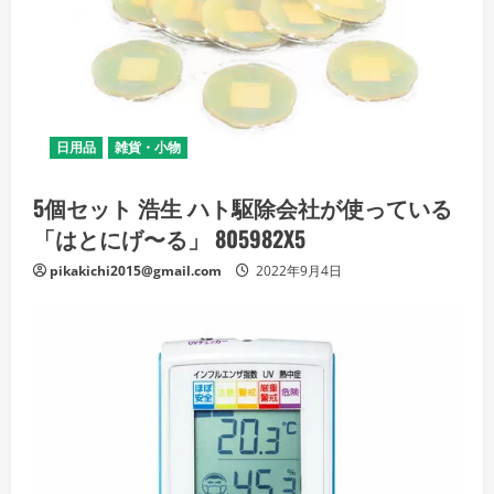
日用品
雑貨・小物
5個セット 浩生 ハト駆除会社が使っている
「はとにげ〜る」 805982X5
pikakichi2015@gmail.com
2022年9月4日