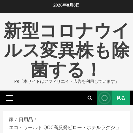
コ
2026年8月8日
ン
新型コロナウイ
テ
ン
ツ
ルス変異株も除
に
ス
菌する！
キ
ッ
プ
PR「本サイトはアフィリエイト広告を利用しています」
し
ま
見る
す
プ
ラ
イ
家
日用品
マ
エコ・ワールド QOC高反発ピロー・ホテルラグジュ
リ