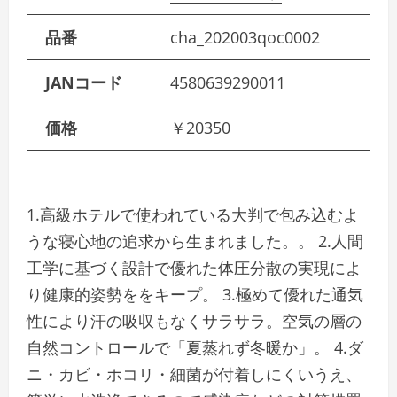
品番
cha_202003qoc0002
JANコード
4580639290011
価格
￥20350
1.高級ホテルで使われている大判で包み込むよ
うな寝心地の追求から生まれました。。 2.人間
工学に基づく設計で優れた体圧分散の実現によ
り健康的姿勢ををキープ。 3.極めて優れた通気
性により汗の吸収もなくサラサラ。空気の層の
自然コントロールで「夏蒸れず冬暖か」。 4.ダ
ニ・カビ・ホコリ・細菌が付着しにくいうえ、