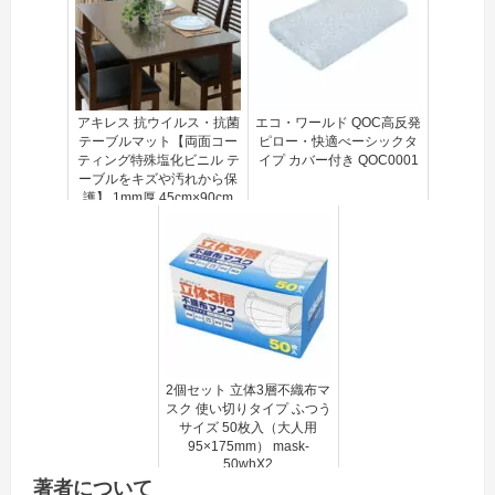
アキレス 抗ウイルス・抗菌
エコ・ワールド QOC高反発
テーブルマット【両面コー
ピロー・快適べーシックタ
ティング特殊塩化ビニル テ
イプ カバー付き QOC0001
ーブルをキズや汚れから保
護】 1mm厚 45cm×90cm
ACH63507
2個セット 立体3層不織布マ
スク 使い切りタイプ ふつう
サイズ 50枚入（大人用
95×175mm） mask-
50whX2
著者について