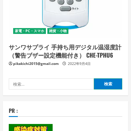
家電・PC・スマホ
雑貨・小物
サンワサプライ 手持ち用デジタル温湿度計
（警告ブザー設定機能付き） CHE-TPHU6
pikakichi2015@gmail.com
2022年9月4日
検
索:
PR :