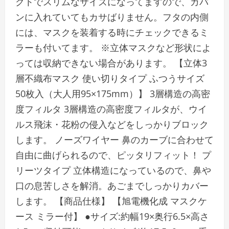
クトでスリムなサイズになってますので、カバ
ンに入れていてもカサばりません。フタの内側
には、マスクを装着する時にチェックできるミ
ラーも付いてます。 ※立体マスクなど形状によ
っては収納できない場合があります。 【立体3
層不織布マスク 使い切りタイプ ふつうサイズ
50枚入（大人用95×175mm）】 3層構造の高密
度フィルタ 3層構造の高密度フィルタが、ウイ
ルス飛沫・花粉の侵入などをしっかりブロック
します。 ノーズワイヤー 鼻のカーブに合わせて
自由に曲げられるので、ピッタリフィット！ プ
リーツタイプ 立体構造になっているので、鼻や
口の息苦しさを解消。あごまでしっかりカバー
します。 【商品仕様】 【旭電機化成 マスクケ
ース ミラー付】 ●サイズ:約幅19×奥行6.5×高さ