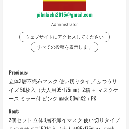
pikakichi2015@gmail.com
Administrator
ウェブサイトにアクセスしてください
すべての投稿を表示します
P
Previous:
o
立体3層不織布マスク 使い切りタイプ ふつうサ
イズ 50枚入（大人用95×175mm）2箱 ＋ マスクケ
s
ース ミラー付 ピンク mask-50whX2＋PK
t
Next:
n
2個セット 立体3層不織布マスク 使い切りタイプ
ふつうサイズ 50枚入（大人用95×175mm） mask-