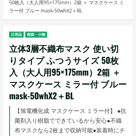
50枚入（大人用95×175mm）2箱 ＋ マスクケース ミ
メ
ラー付 ブルー mask-50whX2＋BL
ニ
ュ
ー
日用品
雑貨・小物
立体3層不織布マスク 使い切
りタイプ ふつうサイズ 50枚
入（大人用95×175mm）2箱 ＋
マスクケース ミラー付 ブルー
mask-50whX2＋BL
【旭電機化成 マスクケース ミラー付】 ●抗
菌剤入り樹脂でできているから安心●不織
布マスクなら2枚まで収納可能●装着時にチ