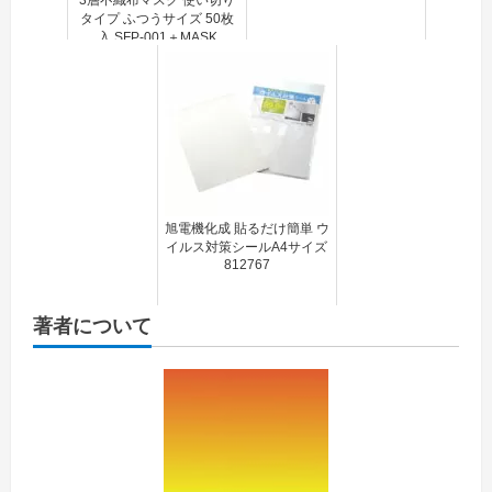
3層不織布マスク 使い切り
タイプ ふつうサイズ 50枚
入 SFP-001＋MASK
旭電機化成 貼るだけ簡単 ウ
イルス対策シールA4サイズ
812767
著者について