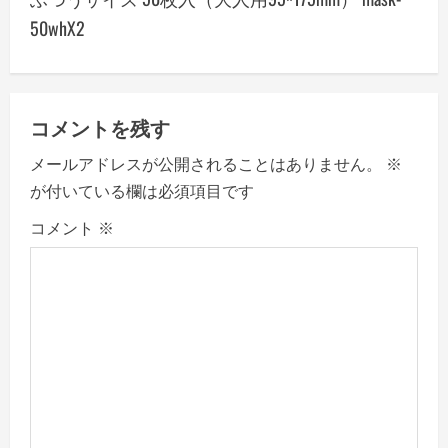
a
50whX2
v
i
g
コメントを残す
a
メールアドレスが公開されることはありません。
※
が付いている欄は必須項目です
t
コメント
※
i
o
n