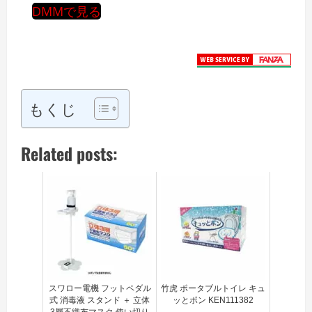
DMMで見る
もくじ
Related posts:
スワロー電機 フットペダル
竹虎 ポータブルトイレ キュ
式 消毒液 スタンド ＋ 立体
ッとポン KEN111382