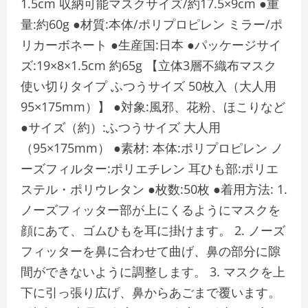
1.5cm 収納可能マスクサイズ/約17.5×9cm ●重
量:約60g ●材質:本体/ポリプロピレン ミラー/ポ
リカーボネート ●生産国:日本 ●パッケージサイ
ズ:19×8×1.5cm 約65g 【立体3層不織布マスク
使い切りタイプ ふつうサイズ 50枚入（大人用
95×175mm）】 ●対象:風邪、花粉、ほこりなど
●サイズ（約）:ふつうサイズ 大人用
（95×175mm） ●素材: 本体:ポリプロピレン ノ
ーズフィルター:ポリエチレン 耳ひも部:ポリエ
ステル・ポリウレタン ●枚数:50枚 ●着用方法: 1.
ノーズフィッター部が上にくるようにマスクを
顔にあて、ゴムひもを耳に掛けます。 2. ノーズ
フィッターを鼻に合わせて曲げ、鼻の部分に隙
間ができないように調整します。 3. マスクを上
下に引っ張り広げ、鼻からあごまで覆います。