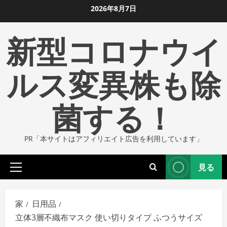
コ
2026年8月7日
ン
新型コロナウイ
テ
ン
ツ
ルス変異株も除
に
ス
菌する！
キ
ッ
プ
PR「本サイトはアフィリエイト広告を利用しています」
し
ま
見る
す
プ
ラ
イ
家
日用品
マ
立体3層不織布マスク 使い切りタイプ ふつうサイズ
リ