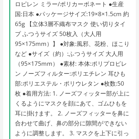
ロピレン ミラー/ポリカーボネート ●生産
国:日本 ●パッケージサイズ:19×8×1.5cm 約
65g 【立体3層不織布マスク 使い切りタイ
プ ふつうサイズ 50枚入（大人用
95×175mm）】 ●対象:風邪、花粉、ほこり
など ●サイズ（約）:ふつうサイズ 大人用
（95×175mm） ●素材: 本体:ポリプロピレ
ン ノーズフィルター:ポリエチレン 耳ひも
部:ポリエステル・ポリウレタン ●枚数:50
枚 ●着用方法: 1. ノーズフィッター部が上に
くるようにマスクを顔にあて、ゴムひもを
耳に掛けます。 2. ノーズフィッターを鼻に
合わせて曲げ、鼻の部分に隙間ができない
ように調整します。 3. マスクを上下に引っ