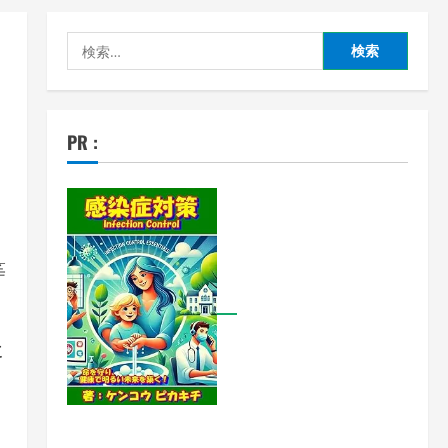
検
索:
PR :
等
た