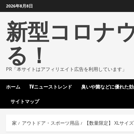
コ
2026年8月8日
ン
新型コロナ
テ
ン
ツ
る！
に
ス
キ
ッ
PR「本サイトはアフィリエイト広告を利用しています」
プ
し
ホーム
TVニューストレンド
臭いや菌などに優れた効
ま
す
サイトマップ
家
アウトドア・スポーツ用品
【数量限定】 XLサイズ