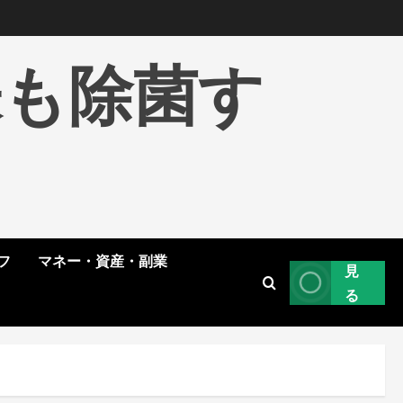
株も除菌す
フ
マネー・資産・副業
見
る