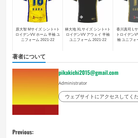
原大智 Mサイズ シント=ト
林大地 XLサイズ シント=ト
香川真司 Lサ
ロイデンVV ホーム 半袖 ユ
ロイデンVV アウェイ 半袖
トロイデンVV
ニフォーム 2021-22
ユニフォーム 2021-22
袖 ユニフォーム
著者について
pikakichi2015@gmail.com
Administrator
ウェブサイトにアクセスしてく
P
Previous: