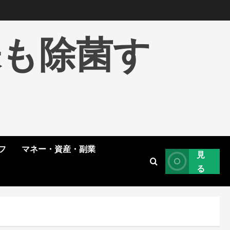
株も除菌す
フ
マネー・資産・副業
見
る