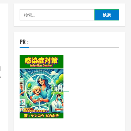
検
索:
PR :
自
ピ