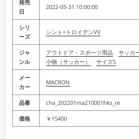
発売
2022-05-31 10:00:00
日
シリ
シント=トロイデンVV
ーズ
ジャ
アウトドア・スポーツ用品
サッカ
ンル
小物（サッカー）
サイズS
メー
MACRON
カー
品番
cha_202201ma210001hks_re
価格
￥15400