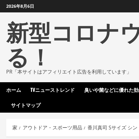
コ
2026年8月6日
ン
新型コロナ
テ
ン
ツ
る！
に
ス
キ
ッ
PR「本サイトはアフィリエイト広告を利用しています」
プ
し
ホーム
TVニューストレンド
臭いや菌などに優れた効
ま
す
サイトマップ
家
アウトドア・スポーツ用品
香川真司 Sサイズ シント