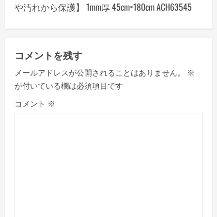
や汚れから保護】 1mm厚 45cm×180cm ACH63545
v
i
g
コメントを残す
a
メールアドレスが公開されることはありません。
※
が付いている欄は必須項目です
t
コメント
※
i
o
n