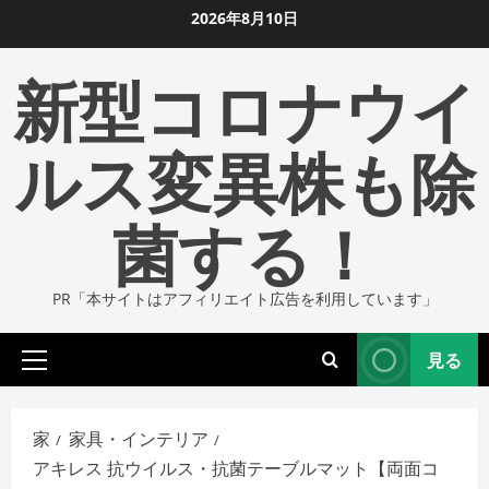
コ
2026年8月10日
ン
新型コロナウイ
テ
ン
ツ
ルス変異株も除
に
ス
菌する！
キ
ッ
プ
PR「本サイトはアフィリエイト広告を利用しています」
し
ま
見る
す
プ
ラ
イ
家
家具・インテリア
マ
アキレス 抗ウイルス・抗菌テーブルマット【両面コ
リ