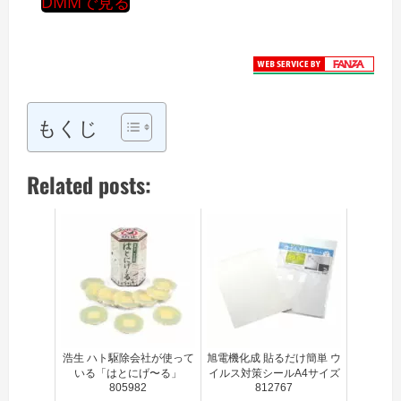
DMMで見る
もくじ
Related posts:
浩生 ハト駆除会社が使って
旭電機化成 貼るだけ簡単 ウ
いる「はとにげ〜る」
イルス対策シールA4サイズ
805982
812767