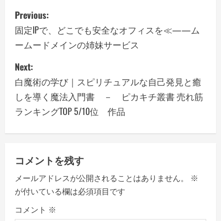
P
Previous:
o
固定IPで、どこでも安全なオフィスを≪——ム
ームードメインの姉妹サービス
s
Next:
t
白魔術の学び｜スピリチュアルな自己発見と癒
n
しを導く魔法入門書 － ピカキチ叢書 売れ筋
a
ランキングTOP 5/10位 作品
v
i
コメントを残す
g
メールアドレスが公開されることはありません。
※
a
が付いている欄は必須項目です
コメント
※
t