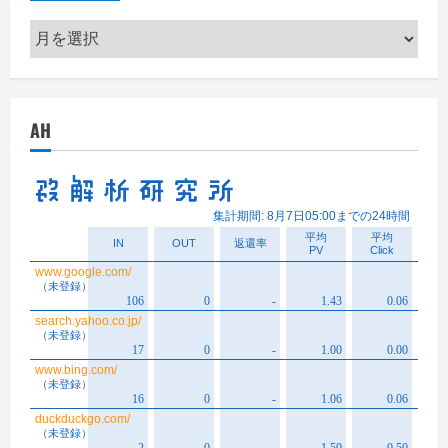
ア
ー
カ
イ
AH
ブ