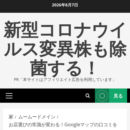
コ
2026年8月7日
ン
新型コロナウイ
テ
ン
ツ
ルス変異株も除
に
ス
菌する！
キ
ッ
プ
PR「本サイトはアフィリエイト広告を利用しています」
し
ま
見る
す
プ
ラ
イ
家
ムームードメイン
マ
お店選びの常識が変わる！Googleマップの口コミを
リ