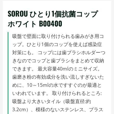
メ
ニ
SOROU ひとり1個抗菌コップ
ュ
ホワイト B00400
ー
吸盤で壁面に取り付けられる歯みがき用コ
ップ。ひとり1個のコップを使えば感染症
対策にも。 コップには歯ブラシホルダーつ
きなのでコップと歯ブラシをまとめて収納
できます。 最大容量40mlのミニサイズ。
歯磨き粉の有効成分を洗い流しすぎないた
めに、10～15mlの水ですすぐのが最適と
いわれています。 取り付けられるところ:
吸盤より大きいタイル（吸盤直径:約
3.2cm）、模様のないステンレス、プラス