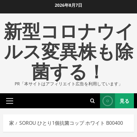
コ
2026年8月7日
ン
新型コロナウイ
テ
ン
ツ
ルス変異株も除
に
ス
菌する！
キ
ッ
プ
PR「本サイトはアフィリエイト広告を利用しています」
し
ま
見る
す
プ
ラ
イ
家
SOROU ひとり1個抗菌コップ ホワイト B00400
マ
リ