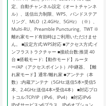
定、自動チャンネル設定（オートチャンネ
ル）、送信出力制限、WPS、バンドステア
リング、MLO（2.4GHz、5GHz）（※）、
Multi-RU、Preamble Puncturing、TWT ※
離れ家モード有効時はご利用いただけませ
ん。 ■設定方式:WPS対応 ■アクセス方式:イ
ンフラストラクチャー ■接続台数:推奨 40
台 ■搭載モード:【動作モード】ルータ
ー/AP（アクセスポイント）/中継器、【離
れ家モード】通常/離れ家 ■アンテナ（本
数）:内蔵アンテナ（5GHz:送信5本×受信5
本、2.4GHz:送信4本×受信4本） ■対応プロ
トコル:TCP/IP（IPv6、IPv4） ■対応IPv6
IPoEサービス:v6プラス、IPv6オプション、