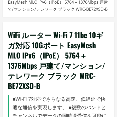
EasyMesh MLO IPv6（IPoE） 5764＋1376Mbps 戸建
メ
て/マンション/テレワーク ブラック WRC-BE72XSD-B
ニ
ュ
ー
WiFi ルーター Wi-Fi 7 11be 10ギ
ガ対応 10Gポート EasyMesh
MLO IPv6（IPoE） 5764＋
1376Mbps 戸建て/マンション/
テレワーク ブラック WRC-
BE72XSD-B
■Wi-Fi 7対応でさらなる高速、低遅延で快
適な通信を実現します。 ■複数のバンドと
チャンネルでデータの同時送受信を可能に