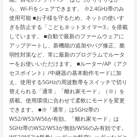
ら、Wi-Fiをシェアできます。 ※2.4GHz帯のみ
使用可能 ■お子様を守るため、ネットの使いす
ぎを防止する「こどもネットタイマー3」を搭載
しています。 ■自動で最新のファームウェアに
アップデートし、新機能の追加やバグ修正、脆
弱性対策など、常に最新のプログラムでルータ
ーをお使いいただけます。 ■ルーター/AP（アク
セスポイント）/中継器の基本動作モードに加
え、使用する5GHzの周波数帯をスイッチで切り
替えられる「通常」「離れ家モード」（※）を
搭載。使用環境に合わせて柔軟にモードを変更
できます。 ■※「通常」は5GHz帯の
W52/W53/W56が有効。「離れ家モード」は
5GHz帯のW52/W53が無効/W56のみ有効です。