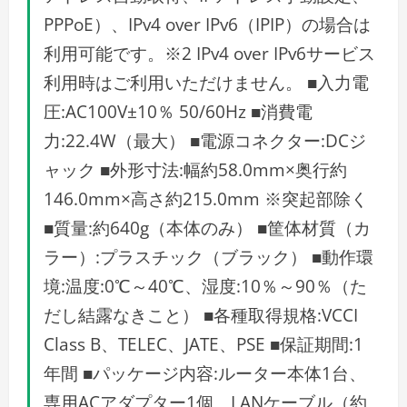
PPPoE）、IPv4 over IPv6（IPIP）の場合は
利用可能です。※2 IPv4 over IPv6サービス
利用時はご利用いただけません。 ■入力電
圧:AC100V±10％ 50/60Hz ■消費電
力:22.4W（最大） ■電源コネクター:DCジ
ャック ■外形寸法:幅約58.0mm×奥行約
146.0mm×高さ約215.0mm ※突起部除く
■質量:約640g（本体のみ） ■筐体材質（カ
ラー）:プラスチック（ブラック） ■動作環
境:温度:0℃～40℃、湿度:10％～90％（た
だし結露なきこと） ■各種取得規格:VCCI
Class B、TELEC、JATE、PSE ■保証期間:1
年間 ■パッケージ内容:ルーター本体1台、
専用ACアダプター1個、LANケーブル（約