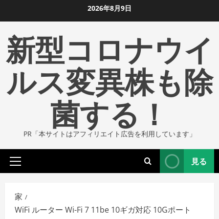
コ
2026年8月9日
ン
新型コロナウイ
テ
ン
ツ
ルス変異株も除
に
ス
菌する！
キ
ッ
プ
PR「本サイトはアフィリエイト広告を利用しています」
し
ま
見る
す
プ
ラ
イ
家
マ
WiFi ルーター Wi-Fi 7 11be 10ギガ対応 10Gポート
リ