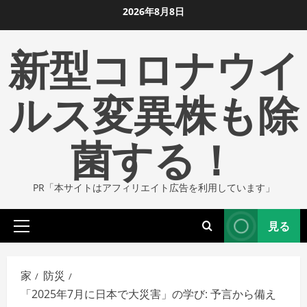
コ
2026年8月8日
ン
新型コロナウイ
テ
ン
ツ
ルス変異株も除
に
ス
菌する！
キ
ッ
プ
PR「本サイトはアフィリエイト広告を利用しています」
し
ま
見る
す
プ
ラ
イ
家
防災
マ
「2025年7月に日本で大災害」の学び: 予言から備え
リ