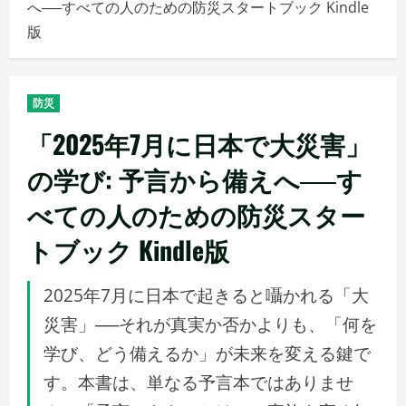
へ──すべての人のための防災スタートブック Kindle
メ
版
ニ
ュ
ー
防災
「2025年7月に日本で大災害」
の学び: 予言から備えへ──す
べての人のための防災スター
トブック Kindle版
2025年7月に日本で起きると囁かれる「大
災害」──それが真実か否かよりも、「何を
学び、どう備えるか」が未来を変える鍵で
す。本書は、単なる予言本ではありませ