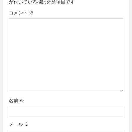
g
が付いている欄は必須項目です
a
コメント
※
t
i
o
n
名前
※
メール
※