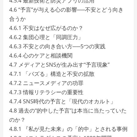
4.5.4 最新技術と防災アプリの活用
4.6 “予言”が与える心の影響──不安とどう向き
合うか
4.6.1 不安はなぜ広がるのか？
4.6.2 集団心理と「同調圧力」
4.6.3 不安との向き合い方──5つの実践
4.6.4 心のケアと相談機関
4.7 メディアとSNSが生み出す“予言現象”
4.7.1 「バズる」構造と不安の拡散
4.7.2 ニュースメディアの功罪
4.7.3 情報リテラシーの重要性
4.7.4 SNS時代の予言と「現代のオカルト」
4.8 過去の“的中した予言”は本当に当たっていた
のか？
4.8.1 『私が見た未来』の「的中」とされる事例