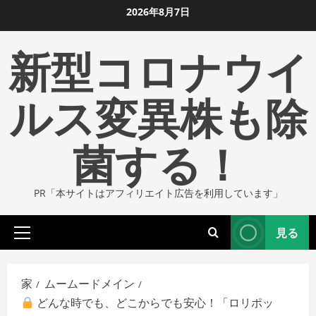
コ
2026年8月7日
ン
新型コロナウイ
テ
ン
ツ
ルス変異株も除
に
ス
菌する！
キ
ッ
プ
PR「本サイトはアフィリエイト広告を利用しています」
し
ま
見る
す
プ
ラ
イ
家
ムームードメイン
マ
どんな時でも、どこからでも安心！「ロリポッ
リ