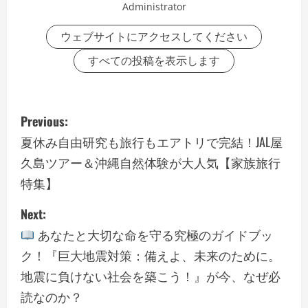
Administrator
ウェブサイトにアクセスしてください
すべての投稿を表示します
P
Previous:
o
夏休み自由研究も旅行もエアトリで完結！JAL屋
久島ツアー＆沖縄自然体験が大人気【家族旅行
s
特集】
t
Next:
n
あなたと大切な命を守る究極のガイドブッ
a
ク！『巨大地震対策：備えよ、未来のために。
地震に負けない社会を築こう！』が今、なぜ必
v
読なのか？