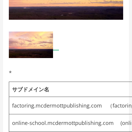
*
サブドメイン名
factoring.mcdermottpublishing.com （
factori
online-school.mcdermottpublishing.com (
onl