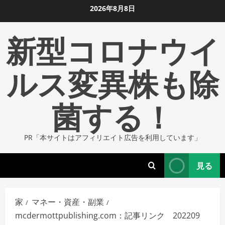
コ
2026年8月8日
ン
新型コロナウイ
テ
ン
ツ
ルス変異株も除
に
ス
菌する！
キ
ッ
プ
PR「本サイトはアフィリエイト広告を利用しています」
し
ま
見る
す
家
マネー・資産・副業
mcdermottpublishing.com：記事リンク 202209