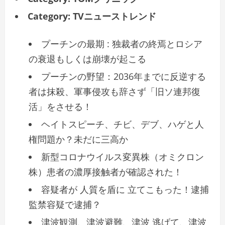
Category:
TVニューストレンド
プーチンの最期 : 独裁者の終焉とロシア
の衰退もしくは崩壊が起こる
プーチンの野望：2036年までに反逆する
者は抹殺、軍事侵攻も辞さず「旧ソ連邦復
活」をさせる！
ヘイトスピーチ、チビ、デブ、ハゲと人
権問題か？未だに三高か
新型コロナウイルス変異株（オミクロン
株）患者の濃厚接触者が確認された！
容疑者が 人質を盾に 立てこもった！逮捕
監禁容疑で逮捕？
津波観測、津波避難、津波 逃げて、津波