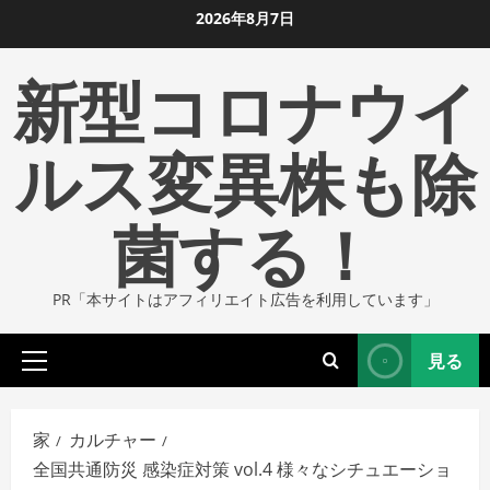
コ
2026年8月7日
ン
新型コロナウイ
テ
ン
ツ
ルス変異株も除
に
ス
菌する！
キ
ッ
プ
PR「本サイトはアフィリエイト広告を利用しています」
し
ま
見る
す
プ
ラ
イ
家
カルチャー
マ
全国共通防災 感染症対策 vol.4 様々なシチュエーショ
リ