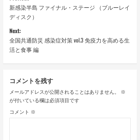
o
新感染半島 ファイナル・ステージ （ブルーレイ
ディスク）
s
Next:
t
全国共通防災 感染症対策 vol.3 免疫力を高める生
n
活と食事 編
a
v
コメントを残す
i
メールアドレスが公開されることはありません。
※
g
が付いている欄は必須項目です
a
コメント
※
t
i