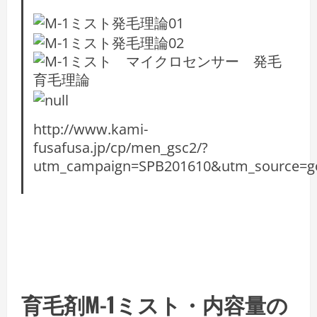
http://www.kami-
fusafusa.jp/cp/men_gsc2/?
utm_campaign=SPB201610&utm_source=
育毛剤M-1ミスト・内容量の