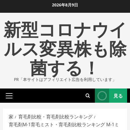
コ
2026年8月9日
ン
新型コロナウイ
テ
ン
ツ
ルス変異株も除
に
ス
菌する！
キ
ッ
プ
PR「本サイトはアフィリエイト広告を利用しています」
し
ま
見る
す
プ
ラ
イ
家
育毛剤比較・育毛剤比較ランキング
マ
育毛剤M-1育毛ミスト・育毛剤比較ランキング M-1ミ
リ