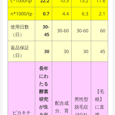
c*1000/tp
22.2
10.3
13.2
17.6
n*1000/tp
0.7
4.4
6.3
2.1
使用日数
30-
30-60
30-60
60
（日）
45
返品保証
30
30
30
45
（日）
長年
にわ
たる
酵素
【毛
研究
男性型
根】
配合成
が生
脱毛症
に直
分、育
ピカキチ
み出
(AGA)
接、