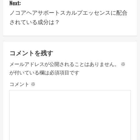
Next:
t
ノコアヘアサポートスカルプエッセンスに配合
n
されている成分は？
a
v
コメントを残す
i
メールアドレスが公開されることはありません。
※
g
が付いている欄は必須項目です
a
コメント
※
t
i
o
n