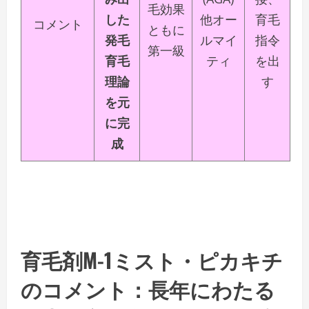
毛効果
した
他オー
育毛
コメント
ともに
発毛
ルマイ
指令
第一級
育毛
ティ
を出
理論
す
を元
に完
成
育毛剤M-1ミスト・ピカキチ
のコメント：長年にわたる