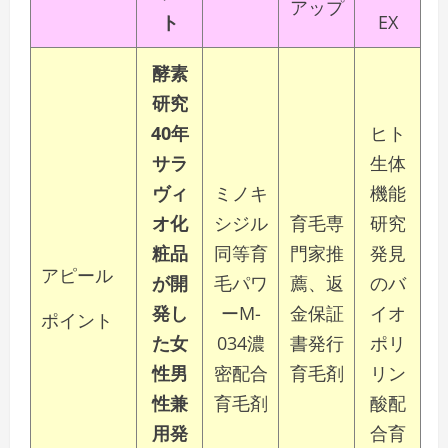
アップ
ト
EX
酵素
研究
40年
ヒト
サラ
生体
ヴィ
ミノキ
機能
オ化
シジル
育毛専
研究
粧品
同等育
門家推
発見
アピール
が開
毛パワ
薦、返
のバ
発し
ーM-
金保証
イオ
ポイント
た女
034濃
書発行
ポリ
性男
密配合
育毛剤
リン
性兼
育毛剤
酸配
用発
合育