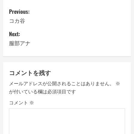
P
Previous:
o
コカ谷
s
Next:
服部アナ
t
n
a
コメントを残す
v
メールアドレスが公開されることはありません。
※
が付いている欄は必須項目です
i
コメント
※
g
a
t