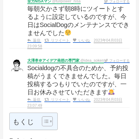
全力NISAマン
@fullpower_nisa
フォローする
毎朝欠かさず朝8時にツイートとす
るように設定しているのですが、今
日はSocialDogのメンテナンスででき
ませんでした
返信
リツイート
いいね
2023年04月03日
23:09:58
大澤孝＠アイデア発想の専門家
@idea_soken
フォローする
Socialdogの不具合のためか、予約投
稿がうまくできませんでした。毎日
投稿するつもりでいたのですが、一
日お休みさせていただきます
返信
リツイート
いいね
2023年04月03日
23:07:49
もくじ