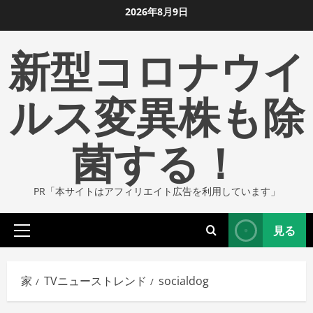
コ
2026年8月9日
ン
新型コロナウイ
テ
ン
ツ
ルス変異株も除
に
ス
菌する！
キ
ッ
プ
PR「本サイトはアフィリエイト広告を利用しています」
し
ま
見る
す
プ
ラ
イ
家
TVニューストレンド
socialdog
マ
リ