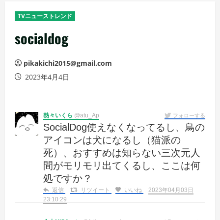
メ
TVニューストレンド
ニ
ュ
socialdog
ー
pikakichi2015@gmail.com
2023年4月4日
熱々いくら
@atu_Ap
フォローする
SocialDog使えなくなってるし、鳥の
アイコンは犬になるし（猫派の
死）、おすすめは知らない三次元人
間がモリモリ出てくるし、ここは何
処ですか？
返信
リツイート
いいね
2023年04月03日
23:10:29