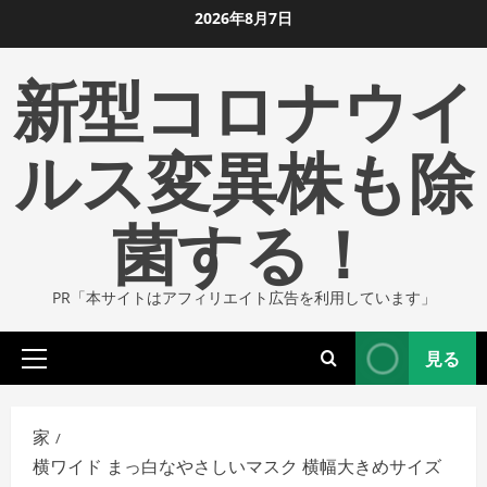
コ
2026年8月7日
ン
新型コロナウイ
テ
ン
ツ
ルス変異株も除
に
ス
菌する！
キ
ッ
プ
PR「本サイトはアフィリエイト広告を利用しています」
し
ま
見る
す
プ
ラ
イ
家
マ
横ワイド まっ白なやさしいマスク 横幅大きめサイズ
リ