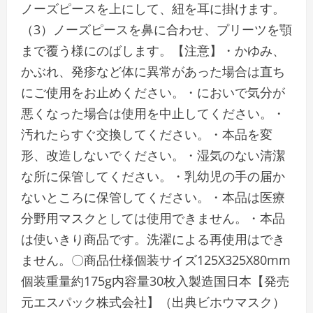
ノーズピースを上にして、紐を耳に掛けます。
（3）ノーズピースを鼻に合わせ、プリーツを顎
まで覆う様にのばします。【注意】・かゆみ、
かぶれ、発疹など体に異常があった場合は直ち
にご使用をお止めください。・においで気分が
悪くなった場合は使用を中止してください。・
汚れたらすぐ交換してください。・本品を変
形、改造しないでください。・湿気のない清潔
な所に保管してください。・乳幼児の手の届か
ないところに保管してください。・本品は医療
分野用マスクとしては使用できません。・本品
は使いきり商品です。洗濯による再使用はでき
ません。〇商品仕様個装サイズ125X325X80mm
個装重量約175g内容量30枚入製造国日本【発売
元エスパック株式会社】（出典ビホウマスク）