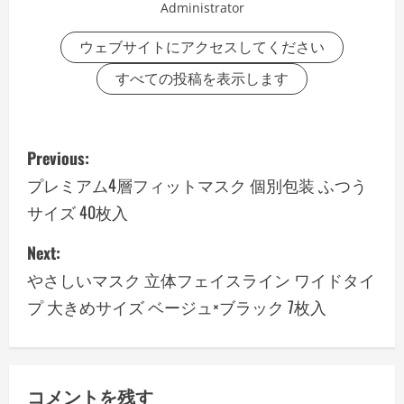
Administrator
ウェブサイトにアクセスしてください
すべての投稿を表示します
P
Previous:
o
プレミアム4層フィットマスク 個別包装 ふつう
サイズ 40枚入
s
Next:
t
やさしいマスク 立体フェイスライン ワイドタイ
n
プ 大きめサイズ ベージュ×ブラック 7枚入
a
v
コメントを残す