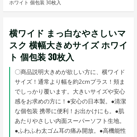
ホワイト 個包装 30枚入
メ
ニ
ュ
ー
横ワイド まっ白なやさしいマ
スク 横幅大きめサイズ ホワイ
ト 個包装 30枚入
〇商品説明大きめが欲しい方に、横ワイド
サイズ！通常より幅を約2cmプラス！頬ま
でしっかり覆います。大きいサイズや安心
感をお求めの方に！●安心の日本製。●清潔
な個包装 携帯に便利！お出かけにも。●肌
あたりやさしい内面スーパーソフト生地。
●ふわふわ太ゴム耳の痛み開放。●高機能性