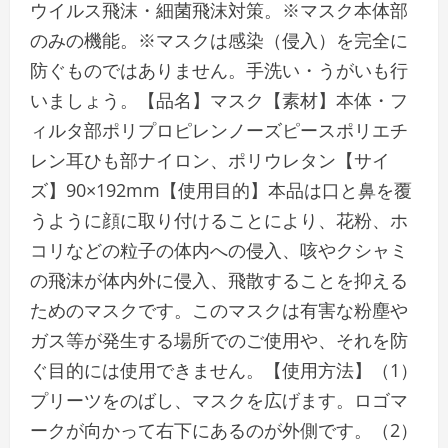
ウイルス飛沫・細菌飛沫対策。※マスク本体部
のみの機能。※マスクは感染（侵入）を完全に
防ぐものではありません。手洗い・うがいも行
いましょう。【品名】マスク【素材】本体・フ
ィルタ部ポリプロピレンノーズピースポリエチ
レン耳ひも部ナイロン、ポリウレタン【サイ
ズ】90×192mm【使用目的】本品は口と鼻を覆
うように顔に取り付けることにより、花粉、ホ
コリなどの粒子の体内への侵入、咳やクシャミ
の飛沫が体内外に侵入、飛散することを抑える
ためのマスクです。このマスクは有害な粉塵や
ガス等が発生する場所でのご使用や、それを防
ぐ目的には使用できません。【使用方法】（1）
プリーツをのばし、マスクを広げます。ロゴマ
ークが向かって右下にあるのが外側です。（2）