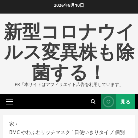
コ
2026年8月10日
ン
新型コロナウイ
テ
ン
ツ
ルス変異株も除
に
ス
菌する！
キ
ッ
プ
PR「本サイトはアフィリエイト広告を利用しています」
し
ま
見る
す
プ
ラ
イ
家
マ
BMC やわふわリッチマスク 1日使いきりタイプ 個別
リ