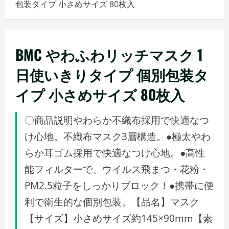
包装タイプ 小さめサイズ 80枚入
メ
ニ
ュ
ー
BMC やわふわリッチマスク 1
日使いきりタイプ 個別包装タ
イプ 小さめサイズ 80枚入
〇商品説明やわらか不織布採用で快適なつ
け心地。不織布マスク3層構造。●極太やわ
らか耳ゴム採用で快適なつけ心地。●高性
能フィルターで、ウイルス飛まつ・花粉・
PM2.5粒子をしっかりブロック！●携帯に便
利で衛生的な個別包装。【品名】マスク
【サイズ】小さめサイズ約145×90mm【素