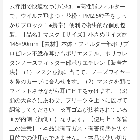
ム採用で快適なつけ心地。●高性能フィルター
で、ウイルス飛まつ・花粉・PM2.5粒子をしっ
かりブロック！●携帯に便利で衛生的な個別包
装。【品名】マスク【サイズ】小さめサイズ約
145×90mm【素材】本体・フィルター部ポリプ
ロピレン不繊布耳ひもポリエステル、ポリウレ
タンノーズフィッター部ポリエチレン【装着方
法】（1）マスクを顔に当てて、ノーズワイヤー
を鼻のカーブに合わせます。（2）マスクを顔に
フィットさせながら耳にヒモをかけます。（3）
顔の大きさにあわせ、プリーツを上下に広げて
調節してください。※耳ゴムが接着されている
面が内側（顔側）になります。【使用上・保管
上の注意】・本品は有毒ガス・有害粉塵を防ぐ
目的での使用はできません。・本品は使い切り