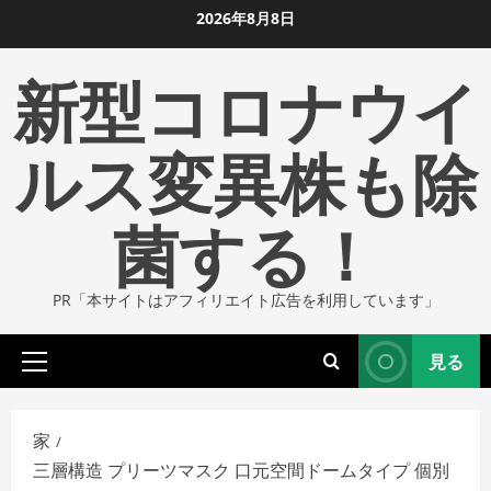
コ
2026年8月8日
ン
新型コロナウイ
テ
ン
ツ
ルス変異株も除
に
ス
菌する！
キ
ッ
プ
PR「本サイトはアフィリエイト広告を利用しています」
し
ま
見る
す
プ
ラ
イ
家
マ
三層構造 プリーツマスク 口元空間ドームタイプ 個別
リ