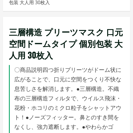
包装 大人用 30枚入
メ
ニ
ュ
ー
三層構造 プリーツマスク 口元
空間ドームタイプ 個別包装 大
人用 30枚入
〇商品説明四つ折りプリーツがドーム状に
広がることで、口元に空間をつくり不快な
息苦しさを解消します。●三層構造。不織
布の三層構造フィルタで、ウイルス飛沫・
花粉・ホコリのミクロ粒子をシャットアウ
ト！●ノーズフィッター。鼻とのすき間を
なくし、強力遮断します。●やわらかゴ