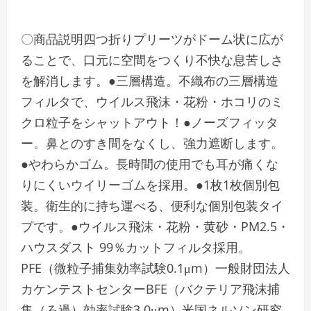
〇商品説明四つ折りプリーツがドーム状に広が
ることで、口元に空間をつくり不快な息苦しさ
を解消します。●三層構造。不織布の三層構造
フィルタで、ウイルス飛沫・花粉・ホコリのミ
クロ粒子をシャットアウト！●ノーズフィッタ
ー。鼻とのすき間をなくし、強力遮断します。
●やわらかゴム。長時間の使用でも耳が痛くな
りにくいウイリーゴムを採用。●1枚1枚個別包
装。衛生的に持ち運べる、便利な個別包装タイ
プです。●ウイルス飛沫・花粉・黄砂・PM2.5・
ハウスダスト 99％カットフィルタ採用。
PFE（微粒子捕集効率試験0.1μm）一般財団法人
カケンテストセンターBFE（バクテリア飛沫捕
集（ろ過）効率試験3.0μm）米国ネルソン研究