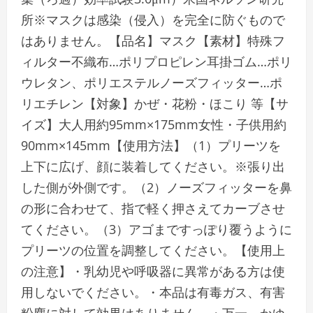
所※マスクは感染（侵入）を完全に防ぐもので
はありません。【品名】マスク【素材】特殊フ
ィルター不織布…ポリプロピレン耳掛ゴム…ポリ
ウレタン、ポリエステルノーズフィッター…ポ
リエチレン【対象】かぜ・花粉・ほこり 等【サ
イズ】大人用約95mm×175mm女性・子供用約
90mm×145mm【使用方法】（1）プリーツを
上下に広げ、顔に装着してください。※張り出
した側が外側です。（2）ノーズフィッターを鼻
の形に合わせて、指で軽く押さえてカーブさせ
てください。（3）アゴまですっぽり覆うように
プリーツの位置を調整してください。【使用上
の注意】・乳幼児や呼吸器に異常がある方は使
用しないでください。・本品は有毒ガス、有害