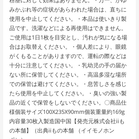
粉塵に対して効果はありません。・万一、かゆ
みかぶれ等の症状があらわれた場合は、直ちに
使用を中止してください。・本品は使いきり製
品です。洗濯などによる再使用はできません。
ご使用は1日1枚を目安とし、汚れが気になる場
合はお取替えください。・個人差により、眼鏡
がくもることがありますので、運転の際などは
十分に注意してください。・乳幼児の手の届か
ない所に保管してください。・高温多湿な場所
での保管は避けてください。・息苦しさを感じ
たら使用を中止してください。・臭いの強い製
品の近くで保管をしないでください。〇商品仕
様個装サイズ100X235X90mm個装重量約169g
内容量30枚入製造国中国【発売元株式会社iiも
の本舗】（出典iiもの本舗 （イイモノホン