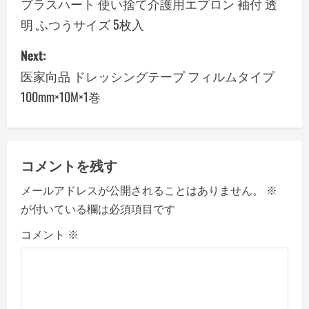
o
プラスハート 使い捨て介護用エプロン 袖付 透
明 ふつうサイズ 5枚入
s
Next:
t
医家向品 ドレッシングテープ フィルムタイプ
n
100mm×10M×1巻
a
v
コメントを残す
i
メールアドレスが公開されることはありません。
※
g
が付いている欄は必須項目です
a
コメント
※
t
i