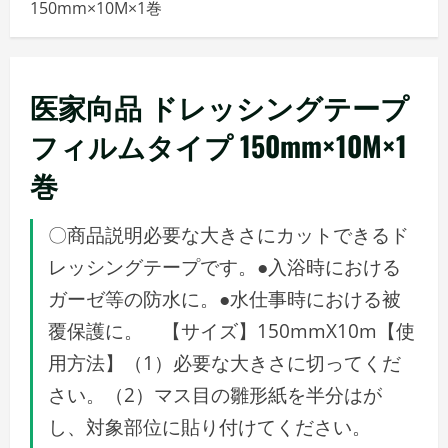
150mm×10M×1巻
メ
ニ
ュ
ー
医家向品 ドレッシングテープ
フィルムタイプ 150mm×10M×1
巻
〇商品説明必要な大きさにカットできるド
レッシングテープです。●入浴時における
ガーゼ等の防水に。●水仕事時における被
覆保護に。 【サイズ】150mmX10m【使
用方法】（1）必要な大きさに切ってくだ
さい。（2）マス目の雛形紙を半分はが
し、対象部位に貼り付けてください。