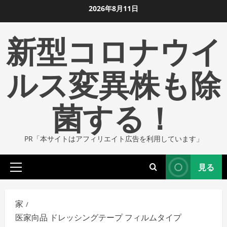
コ
2026年8月11日
ン
新型コロナウイ
テ
ン
ツ
ルス変異株も除
に
ス
菌する！
キ
ッ
プ
PR「本サイトはアフィリエイト広告を利用しています」
し
ま
見る
す
プ
ラ
イ
家
マ
医家向品 ドレッシングテープ フィルムタイプ
リ