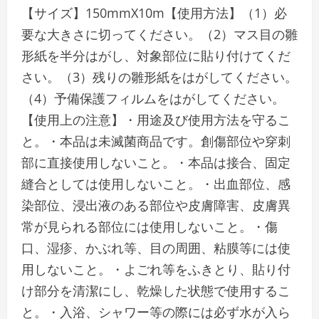
【サイズ】150mmX10m【使用方法】（1）必
要な大きさに切ってください。（2）マス目の雛
形紙を半分はがし、対象部位に貼り付けてくだ
さい。（3）残りの雛形紙をはがしてください。
（4）予備保護フィルムをはがしてください。
【使用上の注意】・用途及び使用方法を守るこ
と。・本品は未滅菌商品です。創傷部位や穿刺
部に直接使用しないこと。・本品は接合、固定
縫合としては使用しないこと。・出血部位、感
染部位、浸出液のある部位や皮膚障害、皮膚異
常が見られる部位には使用しないこと。・傷
口、湿疹、かぶれ等、目の周囲、粘膜等には使
用しないこと。・よごれ等をふきとり、貼り付
け部分を清潔にし、乾燥した状態で使用するこ
と。・入浴、シャワー等の際には必ず水が入ら