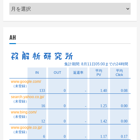
ア
ー
カ
イ
AH
ブ