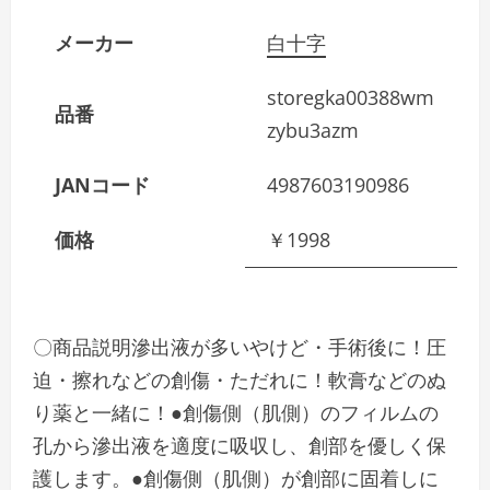
メーカー
白十字
storegka00388wm
品番
zybu3azm
JANコード
4987603190986
価格
￥1998
〇商品説明滲出液が多いやけど・手術後に！圧
迫・擦れなどの創傷・ただれに！軟膏などのぬ
り薬と一緒に！●創傷側（肌側）のフィルムの
孔から滲出液を適度に吸収し、創部を優しく保
護します。●創傷側（肌側）が創部に固着しに