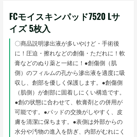
メ
ニ
FCモイスキンパッド7520 Lサ
ュ
イズ 5枚入
ー
〇商品説明滲出液が多いやけど・手術後
に！圧迫・擦れなどの創傷・ただれに！軟
膏などのぬり薬と一緒に！●創傷側（肌
側）のフィルムの孔から滲出液を適度に吸
収し、創部を優しく保護します。●創傷側
（肌側）が創部に固着しにくい構造です。
●創の状態に合わせて、軟膏剤との併用が
可能です。●パッドの交換がしやすく、皮
膚を清潔に保ちます。●表側は外部からの
水分や汚物の進入を防ぎ、内部がむれにく