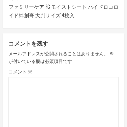
ファミリーケア FC モイストシート ハイドロコロ
t
イド絆創膏 大判サイズ 4枚入
n
a
v
コメントを残す
メールアドレスが公開されることはありません。
※
i
が付いている欄は必須項目です
g
コメント
※
a
t
i
o