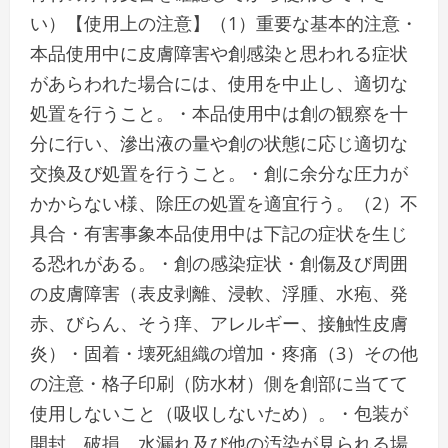
い）【使用上の注意】（1）重要な基本的注意・
本品使用中に皮膚障害や創感染と思われる症状
があらわれた場合には、使用を中止し、適切な
処置を行うこと。・本品使用中は創の観察を十
分に行い、滲出液の量や創の状態に応じ適切な
交換及び処置を行うこと。・創に余分な圧力が
かからない様、除圧の処置を適宜行う。（2）不
具合・有害事象本品使用中は下記の症状を生じ
る恐れがある。・創の感染症状・創傷及び周囲
の皮膚障害（表皮剥離、浸軟、浮腫、水疱、発
赤、びらん、そう痒、アレルギー、接触性皮膚
炎）・固着・壊死組織の増加・疼痛（3）その他
の注意・格子印刷（防水材）側を創部に当てて
使用しないこと（吸収しないため）。・包装が
開封、破損、水漏れ及び他の汚染が見られる場