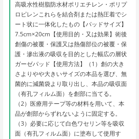
高吸水性樹脂防水材ポリエチレン・ポリプ
ロピレンこれらを結合剤または熱圧着でシ
ート状に一体化したもの【パッドサイズ】
7.5cm×20cm【使用目的・又は効果】術後
創傷の被覆・保護又は熱傷部位の被覆・保
護・滲出液の吸収を目的とした幅広の層状
ガーゼパッド【使用方法】（1）創の大き
さよりやや大きいサイズの本品を選び、無
菌的に減菌袋より取り出し、本品の吸収面
（有孔フィルム面）を創部に当てる。
（2）医療用テープ等の材料を用いて、本
品が創部からずれないように固定する。
（3）必要に応じて白色ワセリン等を吸収
面（有孔フィルム面）に塗布して使用す