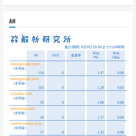
カ
イ
AH
ブ