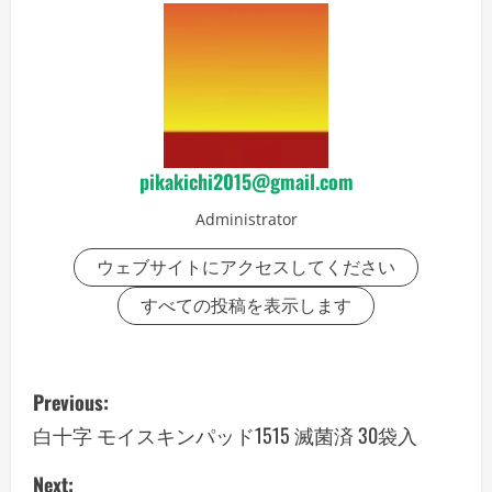
pikakichi2015@gmail.com
Administrator
ウェブサイトにアクセスしてください
すべての投稿を表示します
P
Previous:
o
白十字 モイスキンパッド1515 滅菌済 30袋入
s
Next: