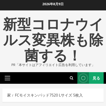
コ
2026年8月9日
ン
新型コロナウイ
テ
ン
ツ
ルス変異株も除
に
ス
菌する！
キ
ッ
プ
PR「本サイトはアフィリエイト広告を利用しています」
し
ま
見る
す
プ
ラ
イ
家
FCモイスキンパッド7520 Lサイズ 5枚入
マ
リ