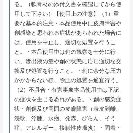
る。（軟膏材の添付文書を確認してから使
用して下さい）【使用上の注意】（1）重
要な基本的注意・本品使用中に皮膚障害や
創感染と思われる症状があらわれた場合に
は、使用を中止し、適切な処置を行うこ
と。・本品使用中は創の観察を十分に行
い、滲出液の量や創の状態に応じ適切な交
換及び処置を行うこと。・創に余分な圧力
がかからない様、除圧の処置を適宜行う。
（2）不具合・有害事象本品使用中は下記
の症状を生じる恐れがある。・創の感染症
状・創傷及び周囲の皮膚障害（表皮剥離、
浸軟、浮腫、水疱、発赤、びらん、そう
痒、アレルギー、接触性皮膚炎）・固着・