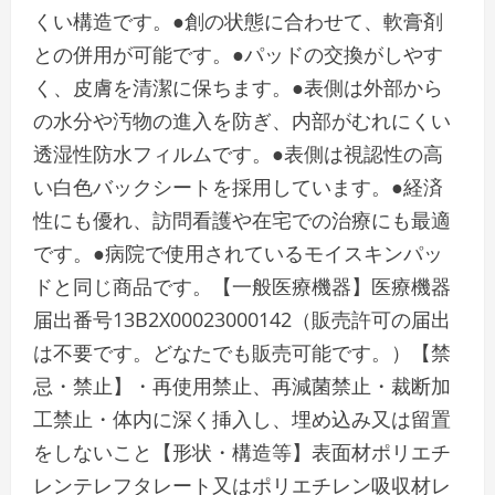
くい構造です。●創の状態に合わせて、軟膏剤
との併用が可能です。●パッドの交換がしやす
く、皮膚を清潔に保ちます。●表側は外部から
の水分や汚物の進入を防ぎ、内部がむれにくい
透湿性防水フィルムです。●表側は視認性の高
い白色バックシートを採用しています。●経済
性にも優れ、訪問看護や在宅での治療にも最適
です。●病院で使用されているモイスキンパッ
ドと同じ商品です。【一般医療機器】医療機器
届出番号13B2X00023000142（販売許可の届出
は不要です。どなたでも販売可能です。）【禁
忌・禁止】・再使用禁止、再減菌禁止・裁断加
工禁止・体内に深く挿入し、埋め込み又は留置
をしないこと【形状・構造等】表面材ポリエチ
レンテレフタレート又はポリエチレン吸収材レ