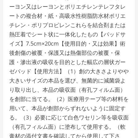
ーヨン又はレーヨンとポリエチレンテレフタレ
ートの複合材・紙・高吸水性樹脂防水材ポリエ
チレン・ポリプロピレンこれらを結合剤または
熱圧着でシート状に一体化したもの【パッドサ
イズ】7.5cm×20cm【使用目的・又は効果】術
後創傷の被覆・保護又は熱傷部位の被覆・保
護・滲出液の吸収を目的とした幅広の層状ガー
ゼパッド【使用方法】（1）創の大きさよりやや
大きいサイズの本品を選び、無菌的に減菌袋よ
り取り出し、本品の吸収面（有孔フィルム面）
を創部に当てる。（2）医療用テープ等の材料を
用いて、本品が創部からずれないように固定す
る。（3）必要に応じて白色ワセリン等を吸収面
（有孔フィルム面）に塗布して使用する。（軟
膏材の添付文書を確認してから使用して下さ