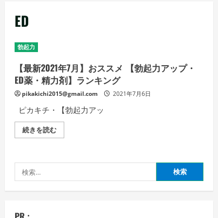
メ
ED
ニ
ュ
ー
勃起力
【最新2021年7月】おススメ 【勃起力アップ・
ED薬・精力剤】ランキング
pikakichi2015@gmail.com
2021年7月6日
ピカキチ・【勃起力アッ
【最
続きを読む
新
2021
年
7
月】
検
お
ス
索:
ス
メ
【勃
起
力
PR :
ア