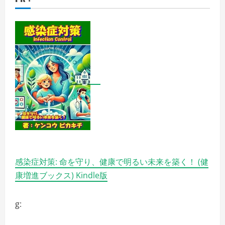
ッ
プ・
ED
薬・
精
力
剤】
ラ
ン
キ
ン
グ
の
詳
細
を
ご
覧
く
だ
さ
い
感染症対策: 命を守り、健康で明るい未来を築く！ (健
康増進ブックス) Kindle版
g: