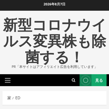
コ
2026年8月7日
ン
新型コロナウイ
テ
ン
ツ
ルス変異株も除
に
ス
菌する！
キ
ッ
プ
PR「本サイトはアフィリエイト広告を利用しています」
し
ま
見る
す
プ
ラ
イ
家
ED
マ
リ