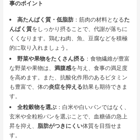
事のポイント
高たんぱく質・低脂肪
：筋肉の材料となる
た
んぱく質
をしっかり摂ることで、代謝が落ちに
くくなります。鶏むね肉、魚、豆腐などを積極
的に取り入れましょう。
野菜や果物をたくさん摂る
：食物繊維が豊富
な野菜や果物は、
満腹感
を与え、食事の満足度
を高めます。また、抗酸化作用のあるビタミン
も豊富で、体の
炎症を抑える
効果も期待できま
す。
全粒穀物を選ぶ
：白米や白いパンではなく、
玄米や全粒粉パンを選ぶことで、血糖値の急上
昇を抑え、
脂肪がつきにくい
体質を目指せま
す。