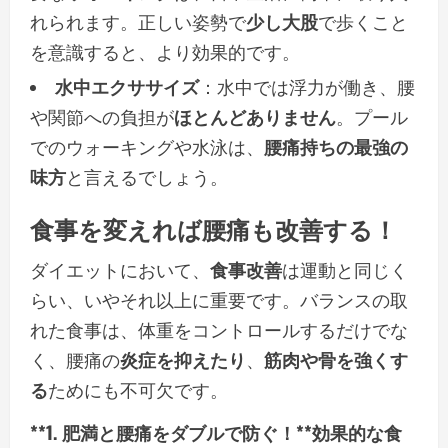
れられます。正しい姿勢で
少し大股
で歩くこと
を意識すると、より効果的です。
水中エクササイズ
：水中では浮力が働き、腰
や関節への負担が
ほとんどありません
。プール
でのウォーキングや水泳は、
腰痛持ちの最強の
味方
と言えるでしょう。
食事
を変えれば腰痛も改善する！
ダイエットにおいて、
食事改善
は運動と同じく
らい、いやそれ以上に重要です。バランスの取
れた食事は、体重をコントロールするだけでな
く、腰痛の
炎症を抑えたり
、
筋肉や骨を強くす
る
ためにも不可欠です。
**1. 肥満と腰痛をダブルで防ぐ！**効果的な食