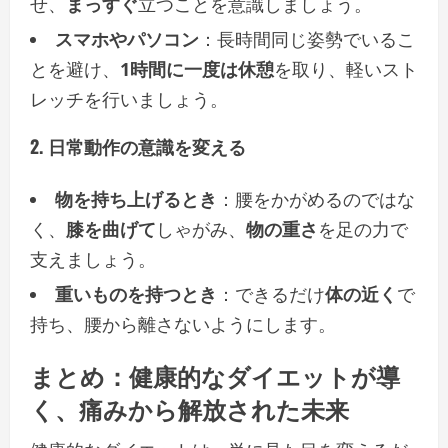
せ、
まっすぐ
立つことを意識しましょう。
スマホやパソコン
：長時間同じ姿勢でいるこ
とを避け、
1時間に一度は休憩
を取り、軽いスト
レッチを行いましょう。
2. 日常動作の意識を変える
物を持ち上げるとき
：腰をかがめるのではな
く、
膝を曲げて
しゃがみ、
物の重さ
を足の力で
支えましょう。
重いものを持つとき
：できるだけ
体の近く
で
持ち、腰から離さないようにします。
まとめ：
健康的なダイエット
が導
く、
痛みから解放された未来