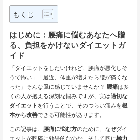
もくじ
はじめに：
腰痛
に悩むあなたへ贈
る、
負担をかけない
ダイエットガ
イド
「ダイエットをしたいけれど、腰痛が悪化しそ
うで怖い」「最近、体重が増えたら腰が痛くな
った」そんな風に感じていませんか？
腰痛
は多
くの人が抱える深刻な悩みですが、実は
適切な
ダイエット
を行うことで、そのつらい痛みを
根
本から改善
できる可能性があります。
この記事は、
腰痛に悩む方
のために、なぜダイ
エットが腰痛に効果的なのか、そして腰に
極力