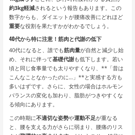
約3kg軽減
されるという報告もあります。この
数字からも、ダイエットが腰痛改善にどれほど
重要
な役割を果たすかがわかるでしょう。
40代から特に注意！筋肉と代謝の低下
40代になると、誰でも
筋肉量
が自然と減少し始
め、それに伴って
基礎代謝
も低下します。若い
頃と同じ食事量でも太りやすくなり、**「昔は
こんなことなかったのに…」**と実感する方も
多いはずです。さらに、女性の場合はホルモン
バランスの変化も加わり、脂肪がつきやすくな
る傾向にあります。
この時期に
不適切な姿勢
や
運動不足
が重なる
と、腰を支える力がさらに弱まり、腰痛のリス