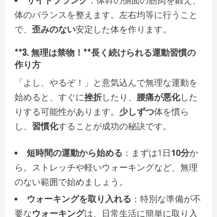
サイドプランク
：体幹の側面の筋肉を鍛え、
体のバランスを整えます。左右均等に行うこと
で、
歪みのない
安定した体を作ります。
**3. 無理は禁物！**長く続けられる運動習慣の
作り方
「よし、やるぞ！」と意気込んで無理な運動を
始めると、すぐに
挫折
したり、
腰痛が悪化
した
りする可能性があります。
少しずつ
体を慣ら
し、
習慣化
することが成功の秘訣です。
短時間の運動から始める
：まずは1日
10分
か
ら。ストレッチや軽いウォーキングなど、無理
のない範囲で始めましょう。
ウォーキングを取り入れる
：特別な準備が不
要な
ウォーキング
は、日常生活に簡単に取り入