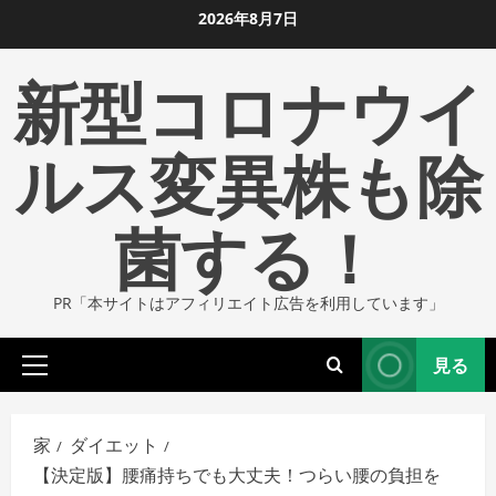
コ
2026年8月7日
ン
新型コロナウイ
テ
ン
ツ
ルス変異株も除
に
ス
菌する！
キ
ッ
プ
PR「本サイトはアフィリエイト広告を利用しています」
し
ま
見る
す
プ
ラ
イ
家
ダイエット
マ
【決定版】腰痛持ちでも大丈夫！つらい腰の負担を
リ