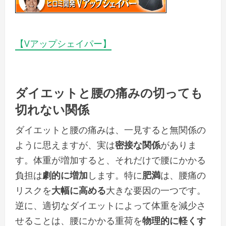
【Vアップシェイパー】
ダイエット
と
腰の痛み
の切っても
切れない関係
ダイエットと腰の痛みは、一見すると無関係の
ように思えますが、実は
密接な関係
がありま
す。体重が増加すると、それだけで腰にかかる
負担は
劇的に増加
します。特に
肥満
は、腰痛の
リスクを
大幅に高める
大きな要因の一つです。
逆に、適切なダイエットによって体重を減少さ
せることは、腰にかかる重荷を
物理的に軽くす