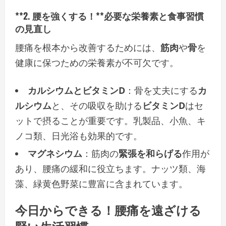
**2. 腰を強くする！**必要な栄養素と食事習慣
の見直し
腰痛を根本から改善するためには、
筋肉
や
骨
を
健康に保つための栄養素が不可欠です。
カルシウムとビタミンD
：骨を丈夫にする
カ
ルシウム
と、その吸収を助ける
ビタミンD
はセ
ットで摂ることが重要です。乳製品、小魚、キ
ノコ類、日光浴も効果的です。
マグネシウム
：筋肉の
緊張を和らげる
作用が
あり、腰痛の緩和に役立ちます。ナッツ類、海
藻、緑黄色野菜に豊富に含まれています。
今日からできる
！
腰痛を遠ざける