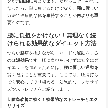
クが
飛躍的に高まります
。だからこそ、40代に
なったら、単に痩せるだけでなく、
腰に優しい
方法で健康的な体を維持することが
何よりも重
要
なのです。
腰に負担をかけない
！
無理なく続
けられる
効果的なダイエット方法
つらい腰痛を抱えながら、ハードな運動をする
のは
逆効果
です。腰に負担をかけずに安全にダ
イエットを進めるためには、
腰に優しい運動
を
賢く選ぶことが重要です。ここでは、腰痛持ち
でも安心して取り組める、効果的なエクササイ
ズやストレッチをご紹介します。
1. 腰痛改善に効く！効果的な
ストレッチとエク
ササイズ