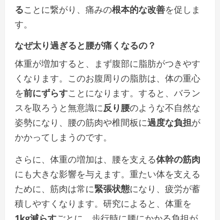
る
ことに繋がり、痛みの
根本的な改善
を促しま
す。
なぜ太り過ぎると腰が痛くなるの？
体重が増加すると、まず腹部に脂肪がつきやす
くなります。このお腹周りの脂肪は、体の重心
を
前にずらす
ことになります。すると、バラン
スを取ろうと無意識に
反り腰
のような不自然な
姿勢になり、腰の筋肉や椎間板に
過度な負担
が
かかってしまうのです。
さらに、体重の増加は、腰を支える
体幹の筋肉
にも大きな影響を与えます。重たい体を支える
ために、筋肉は常に
緊張状態
になり、疲労が蓄
積しやすくなります。研究によると、体重を
1kg減らす
ごとに、歩行時に腰にかかる負担が