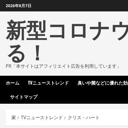
コ
2026年8月7日
ン
新型コロナ
テ
ン
ツ
る！
に
ス
キ
ッ
PR「本サイトはアフィリエイト広告を利用しています」
プ
し
ホーム
TVニューストレンド
臭いや菌などに優れた効
ま
す
サイトマップ
家
TVニューストレンド
クリス・ハート