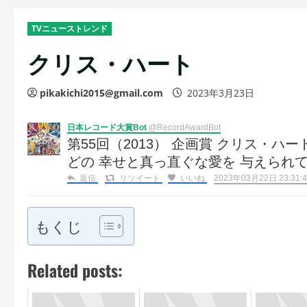
TVニューストレンド
クリス・ハート
pikakichi2015@gmail.com
2023年3月23日
日本レコード大賞Bot
@RecordAwardBot
第55回（2013） 企画賞 クリス・ハート 
どの 幸せと真っ直ぐな愛を 与えられて
返信
リツイート
いいね
2023年03月22日 23:31:4
もくじ
Related posts: