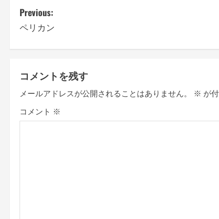
P
Previous:
ペリカン
o
s
t
コメントを残す
n
メールアドレスが公開されることはありません。
※
が付
a
コメント
※
v
i
g
a