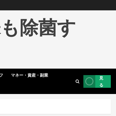
株も除菌す
フ
マネー・資産・副業
見
る