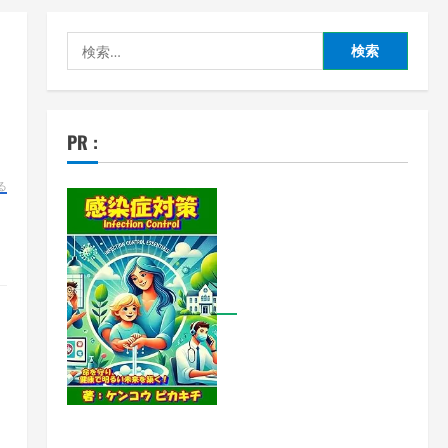
検
索:
PR :
る