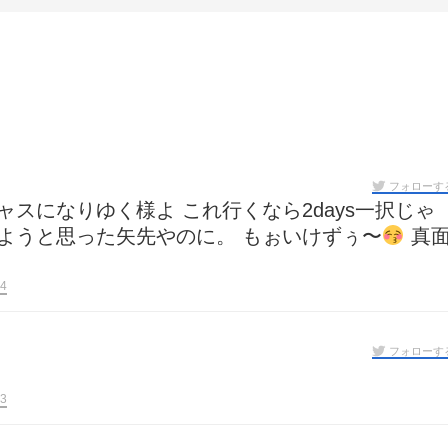
フォローす
スになりゆく様よ これ行くなら2days一択じゃ
ようと思った矢先やのに。 もぉいけずぅ〜
真
4
フォローす
3