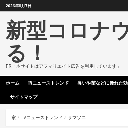
コ
2026年8月7日
ン
新型コロナ
テ
ン
ツ
る！
に
ス
キ
ッ
PR「本サイトはアフィリエイト広告を利用しています」
プ
し
ホーム
TVニューストレンド
臭いや菌などに優れた効
ま
す
サイトマップ
家
TVニューストレンド
サマソニ