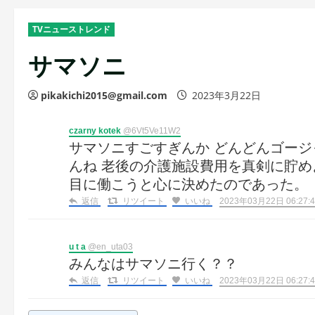
TVニューストレンド
サマソニ
pikakichi2015@gmail.com
2023年3月22日
czarny kotek
@6Vt5Ve11W2
サマソニすごすぎんか どんどんゴージャ
んね 老後の介護施設費用を真剣に貯め
目に働こうと心に決めたのであった。
返信
リツイート
いいね
2023年03月22日 06:27:4
u t a
@en_uta03
みんなはサマソニ行く？？
返信
リツイート
いいね
2023年03月22日 06:27:4