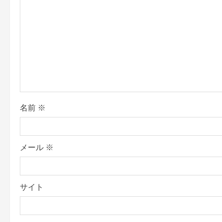
i
g
a
t
i
o
名前
※
n
メール
※
サイト