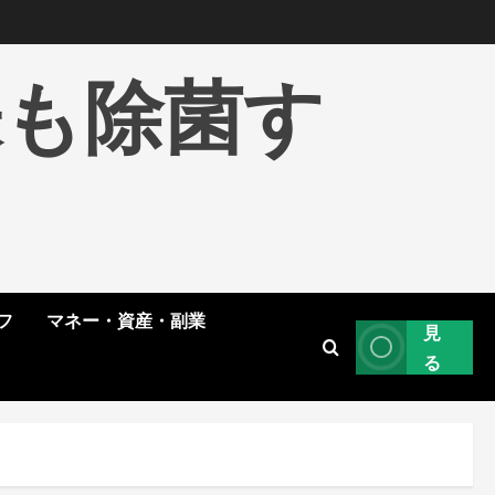
株も除菌す
フ
マネー・資産・副業
見
る