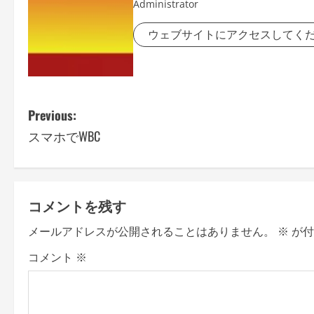
Administrator
ウェブサイトにアクセスしてく
P
Previous:
スマホでWBC
o
s
t
コメントを残す
n
メールアドレスが公開されることはありません。
※
が付
a
コメント
※
v