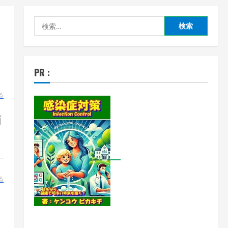
検
索:
PR :
る
面
る