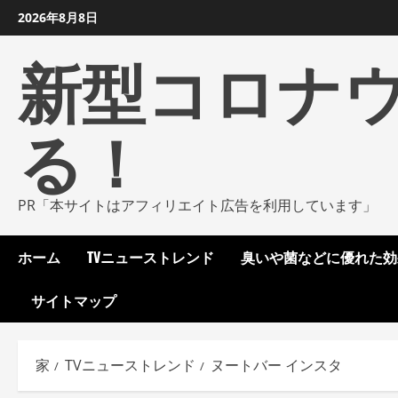
コ
2026年8月8日
ン
新型コロナ
テ
ン
ツ
る！
に
ス
キ
ッ
PR「本サイトはアフィリエイト広告を利用しています」
プ
し
ホーム
TVニューストレンド
臭いや菌などに優れた効
ま
す
サイトマップ
家
TVニューストレンド
ヌートバー インスタ