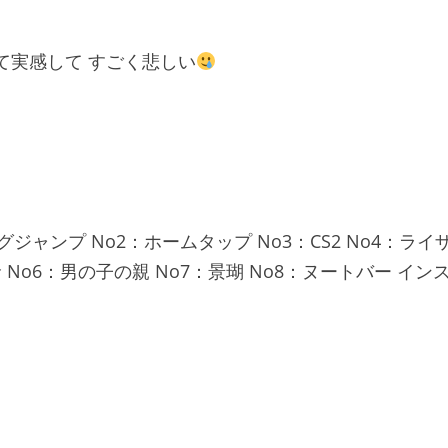
て実感して すごく悲しい
りのヤングジャンプ No2：ホームタップ No3：CS2 No4：ライ
No6：男の子の親 No7：景瑚 No8：ヌートバー イン