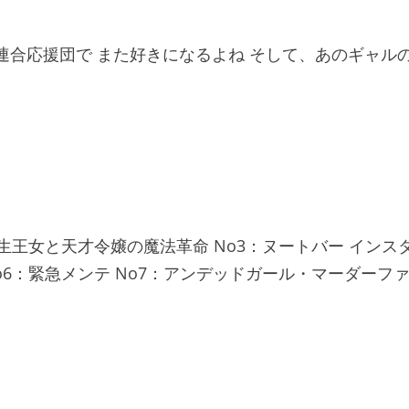
連合応援団で また好きになるよね そして、あのギャル
2 No2：転生王女と天才令嬢の魔法革命 No3：ヌートバー インス
No6：緊急メンテ No7：アンデッドガール・マーダーフ