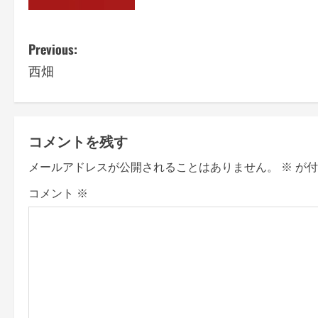
P
Previous:
西畑
o
s
t
コメントを残す
n
メールアドレスが公開されることはありません。
※
が付
a
コメント
※
v
i
g