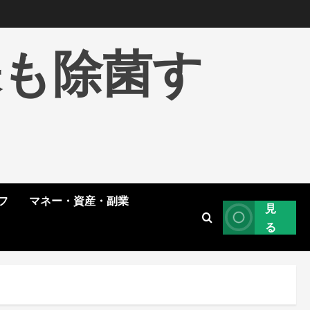
株も除菌す
フ
マネー・資産・副業
見
る