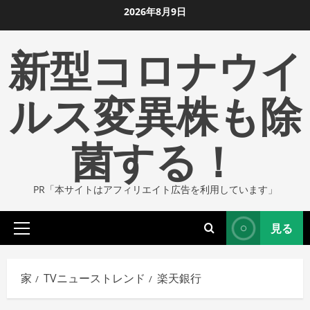
コ
2026年8月9日
ン
新型コロナウイ
テ
ン
ツ
ルス変異株も除
に
ス
菌する！
キ
ッ
プ
PR「本サイトはアフィリエイト広告を利用しています」
し
ま
見る
す
プ
ラ
イ
家
TVニューストレンド
楽天銀行
マ
リ