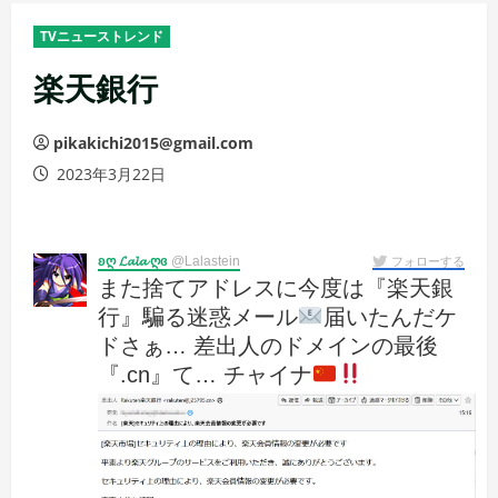
メ
TVニューストレンド
ニ
ュ
楽天銀行
ー
pikakichi2015@gmail.com
2023年3月22日
ʚღ 𝓛𝓪𝓵𝓪 ღɞ
@Lalastein
フォローする
また捨てアドレスに今度は『楽天銀
行』騙る迷惑メール
届いたんだケ
ドさぁ… 差出人のドメインの最後
『.cn』て… チャイナ