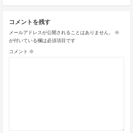
n
a
コメントを残す
v
メールアドレスが公開されることはありません。
※
が付いている欄は必須項目です
i
コメント
※
g
a
t
i
o
n