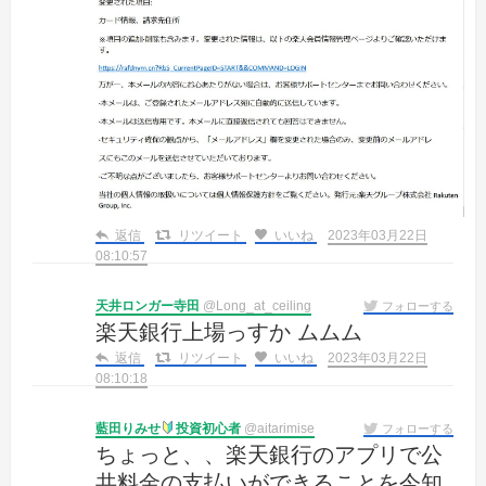
返信
リツイート
いいね
2023年03月22日
08:10:57
天井ロンガー寺田
@Long_at_ceiling
フォローする
楽天銀行上場っすか ムムム
返信
リツイート
いいね
2023年03月22日
08:10:18
藍田りみせ
投資初心者
@aitarimise
フォローする
ちょっと、、楽天銀行のアプリで公
共料金の支払いができることを今知