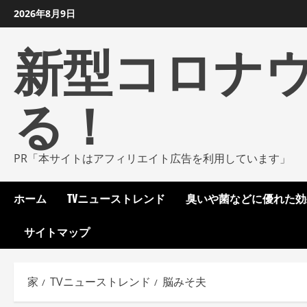
コ
2026年8月9日
ン
新型コロナ
テ
ン
ツ
る！
に
ス
キ
ッ
PR「本サイトはアフィリエイト広告を利用しています」
プ
し
ホーム
TVニューストレンド
臭いや菌などに優れた効
ま
す
サイトマップ
家
TVニューストレンド
脳みそ夫