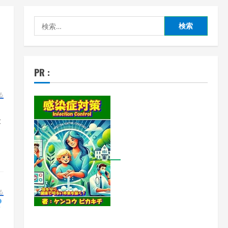
検
索:
PR :
る
未
る