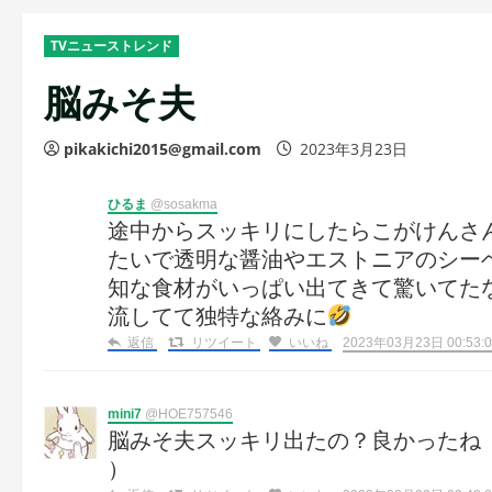
TVニューストレンド
脳みそ夫
pikakichi2015@gmail.com
2023年3月23日
ひるま
@sosakma
途中からスッキリにしたらこがけんさ
たいで透明な醤油やエストニアのシー
知な食材がいっぱい出てきて驚いてた
流してて独特な絡みに
返信
リツイート
いいね
2023年03月23日 00:53:0
mini7
@HOE757546
脳みそ夫スッキリ出たの？良かったね
）