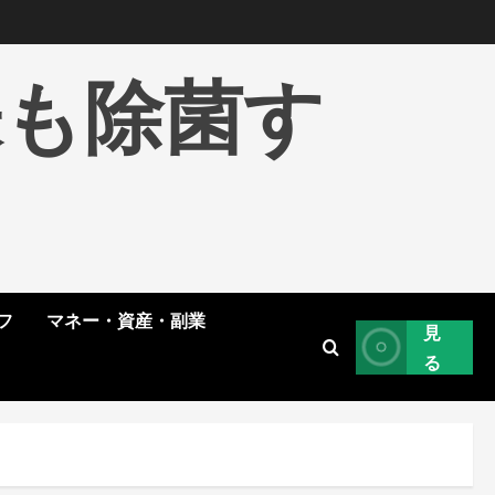
株も除菌す
フ
マネー・資産・副業
見
る