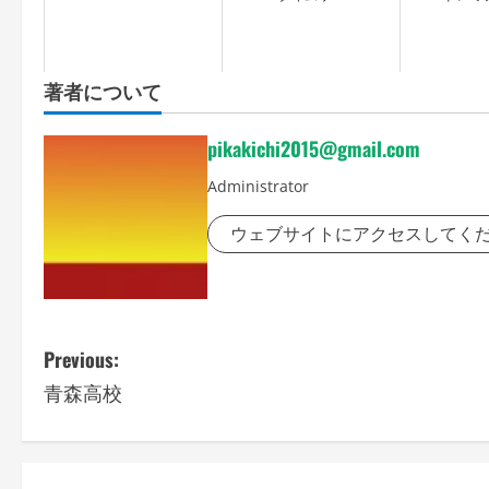
著者について
pikakichi2015@gmail.com
Administrator
ウェブサイトにアクセスしてく
P
Previous:
青森高校
o
s