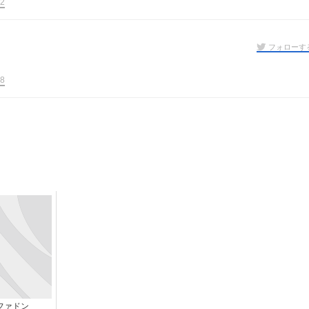
2
フォローす
8
ファドン