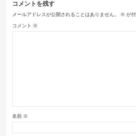
t
コメントを残す
n
メールアドレスが公開されることはありません。
※
が付
a
コメント
※
v
i
g
a
t
i
o
名前
※
n