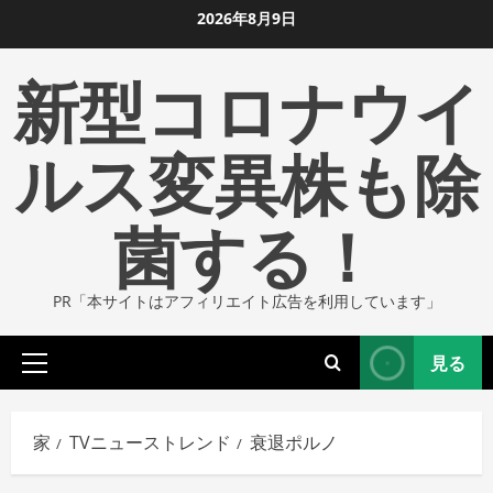
コ
2026年8月9日
ン
新型コロナウイ
テ
ン
ツ
ルス変異株も除
に
ス
菌する！
キ
ッ
プ
PR「本サイトはアフィリエイト広告を利用しています」
し
ま
見る
す
プ
ラ
イ
家
TVニューストレンド
衰退ポルノ
マ
リ