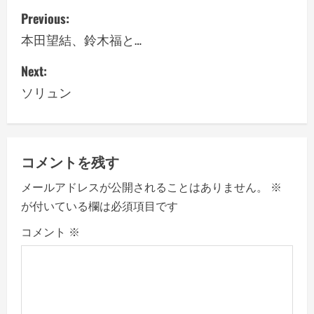
P
Previous:
o
本田望結、鈴木福と…
s
Next:
ソリュン
t
n
a
コメントを残す
v
メールアドレスが公開されることはありません。
※
が付いている欄は必須項目です
i
コメント
※
g
a
t