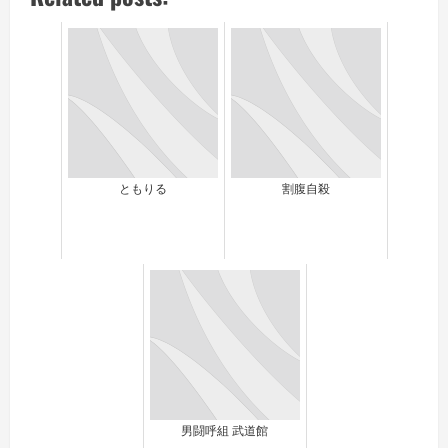
ともりる
割腹自殺
男闘呼組 武道館