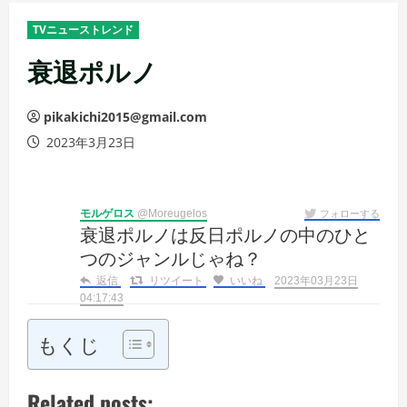
メ
TVニューストレンド
ニ
ュ
衰退ポルノ
ー
pikakichi2015@gmail.com
2023年3月23日
モルゲロス
@Moreugelos
フォローする
衰退ポルノは反日ポルノの中のひと
つのジャンルじゃね？
返信
リツイート
いいね
2023年03月23日
04:17:43
もくじ
Related posts: