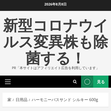
コ
2026年8月8日
ン
新型コロナウイ
テ
ン
ツ
ルス変異株も除
に
ス
菌する！
キ
ッ
プ
PR「本サイトはアフィリエイト広告を利用しています」
し
ま
見る
す
プ
ラ
イ
家
日用品
ハーモニーバスサンド シルキー 600g
マ
リ