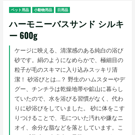
メ
ペット用品
小動物用品
日用品
ニ
ュ
ハーモニーバスサンド シルキ
ー
ー 600g
ケージに映える、清潔感のある純白の浴び
砂です。絹のようになめらかで、極細目の
粒子が毛のスキマに入り込みスッキリ清
潔！ 砂浴びとは…？ 野生のハムスターやデ
グー、チンチラは乾燥地帯や鉱山に暮らし
ていたので、水を浴びる習慣がなく、代わ
りに砂浴びをしていました。 砂に体をこす
りつけることで、毛についた汚れや嫌なニ
オイ、余分な脂などを落としています。こ