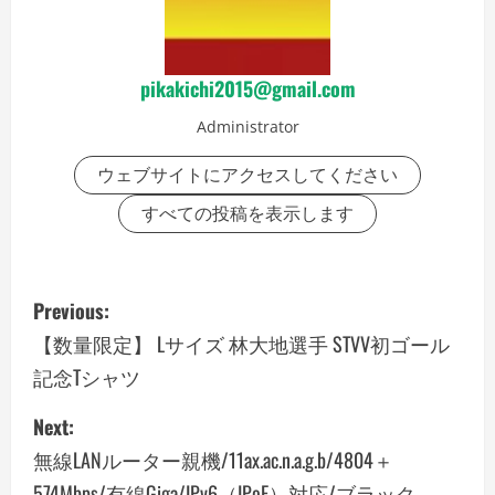
pikakichi2015@gmail.com
Administrator
ウェブサイトにアクセスしてください
すべての投稿を表示します
P
Previous:
o
【数量限定】 Lサイズ 林大地選手 STVV初ゴール
記念Tシャツ
s
Next:
t
無線LANルーター親機/11ax.ac.n.a.g.b/4804＋
n
574Mbps/有線Giga/IPv6（IPoE）対応/ブラック