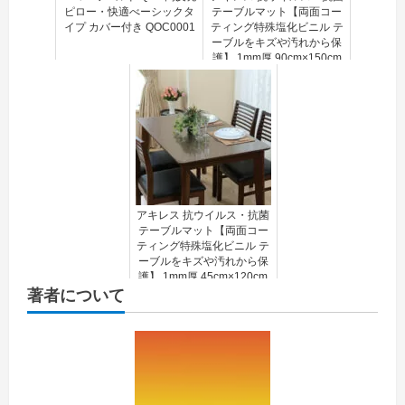
ピロー・快適べーシックタ
テーブルマット【両面コー
イプ カバー付き QOC0001
ティング特殊塩化ビニル テ
ーブルをキズや汚れから保
護】 1mm厚 90cm×150cm
ACH63583
アキレス 抗ウイルス・抗菌
テーブルマット【両面コー
ティング特殊塩化ビニル テ
ーブルをキズや汚れから保
護】 1mm厚 45cm×120cm
著者について
ACH63514