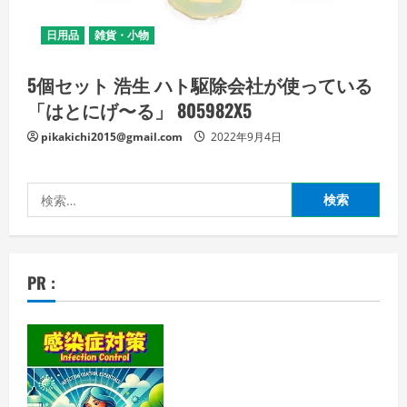
日用品
雑貨・小物
5個セット 浩生 ハト駆除会社が使っている
「はとにげ〜る」 805982X5
pikakichi2015@gmail.com
2022年9月4日
検
索:
PR :