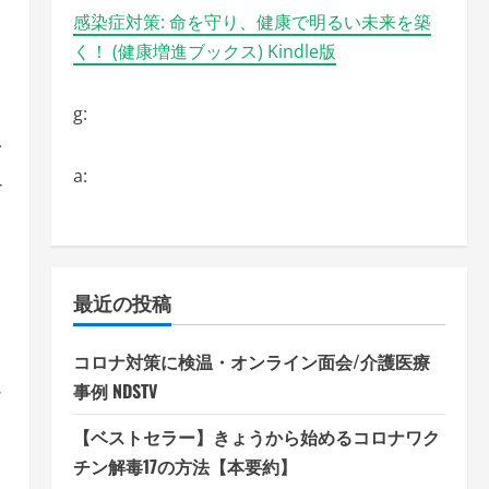
し
感染症対策: 命を守り、健康で明るい未来を築
く！ (健康増進ブックス) Kindle版
g:
な
a:
す
さ
し
最近の投稿
コロナ対策に検温・オンライン面会/介護医療
事例 NDSTV
す
【ベストセラー】きょうから始めるコロナワク
チン解毒17の方法【本要約】