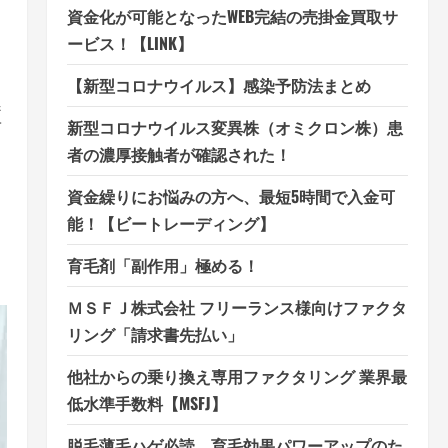
資金化が可能となったWEB完結の売掛金買取サ
ービス！【LINK】
【新型コロナウイルス】感染予防法まとめ
症
新型コロナウイルス変異株（オミクロン株）患
ン
者の濃厚接触者が確認された！
さ
資金繰りにお悩みの方へ、最短5時間で入金可
能！【ビートレーディング】
育毛剤「副作用」極める！
ＭＳＦＪ株式会社 フリーランス様向けファクタ
リング「請求書先払い」
他社からの乗り換え専用ファクタリング 業界最
低水準手数料【MSFJ】
脱毛薄毛ハゲ必読、育毛効果パワーアップのた