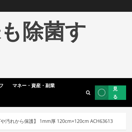
株も除菌す
フ
マネー・資産・副業
見
る
保護】 1mm厚 120cm×120cm ACH63613