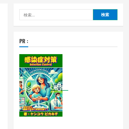
検
索:
PR :
と