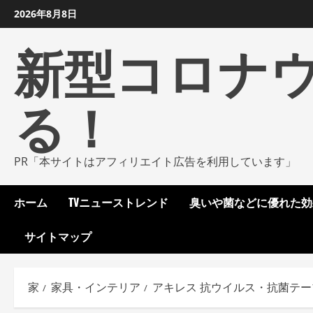
コ
2026年8月8日
ン
新型コロナ
テ
ン
ツ
る！
に
ス
キ
ッ
PR「本サイトはアフィリエイト広告を利用しています」
プ
し
ホーム
TVニューストレンド
臭いや菌などに優れた効
ま
す
サイトマップ
家
家具・インテリア
アキレス 抗ウイルス・抗菌テーブ