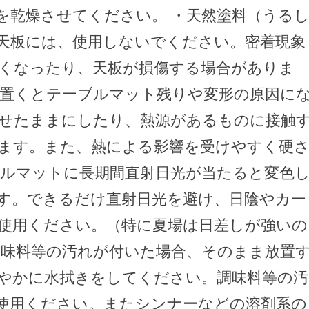
を乾燥させてください。 ・天然塗料（うる
天板には、使用しないでください。密着現象
くなったり、天板が損傷する場合がありま
接置くとテーブルマット残りや変形の原因に
のせたままにしたり、熱源があるものに接触
ます。また、熱による影響を受けやすく硬
ブルマットに長期間直射日光が当たると変色
す。できるだけ直射日光を避け、日陰やカー
使用ください。（特に夏場は日差しが強いの
調味料等の汚れが付いた場合、そのまま放置
やかに水拭きをしてください。調味料等の汚
使用ください。またシンナーなどの溶剤系の