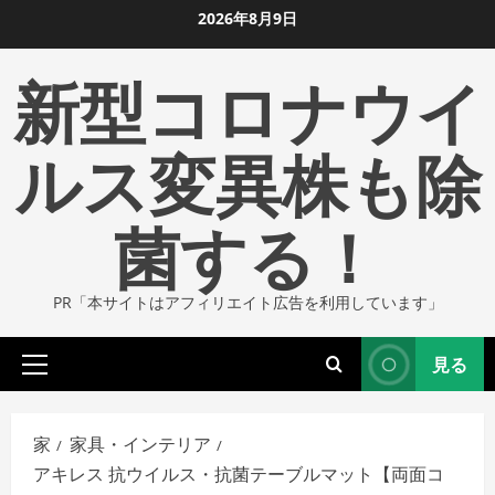
コ
2026年8月9日
ン
新型コロナウイ
テ
ン
ツ
ルス変異株も除
に
ス
菌する！
キ
ッ
プ
PR「本サイトはアフィリエイト広告を利用しています」
し
ま
見る
す
プ
ラ
イ
家
家具・インテリア
マ
アキレス 抗ウイルス・抗菌テーブルマット【両面コ
リ