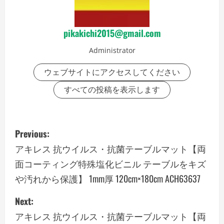
pikakichi2015@gmail.com
Administrator
ウェブサイトにアクセスしてください
すべての投稿を表示します
P
Previous:
o
アキレス 抗ウイルス・抗菌テーブルマット【両
面コーティング特殊塩化ビニル テーブルをキズ
s
や汚れから保護】 1mm厚 120cm×180cm ACH63637
t
Next:
n
アキレス 抗ウイルス・抗菌テーブルマット【両