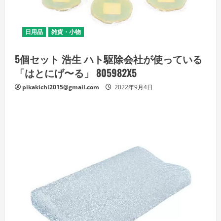
日用品
雑貨・小物
5個セット 浩生 ハト駆除会社が使っている
「はとにげ〜る」 805982X5
pikakichi2015@gmail.com
2022年9月4日