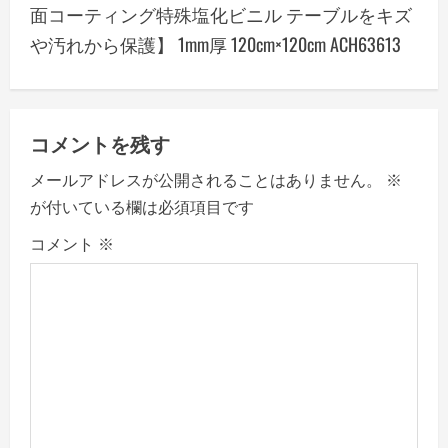
a
面コーティング特殊塩化ビニル テーブルをキズ
や汚れから保護】 1mm厚 120cm×120cm ACH63613
v
i
g
コメントを残す
a
メールアドレスが公開されることはありません。
※
が付いている欄は必須項目です
t
コメント
※
i
o
n