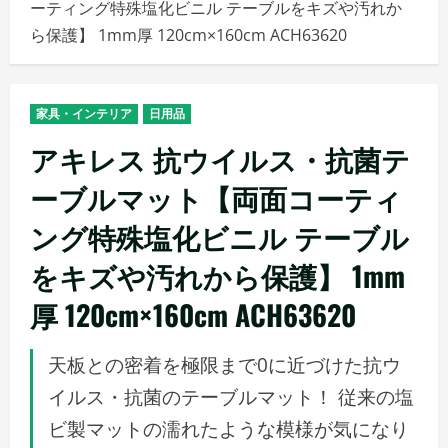
ーティング特殊塩化ビニル テーブルをキズや汚れか
メ
ら保護】 1mm厚 120cm×160cm ACH63620
ニ
ュ
ー
家具・インテリア
日用品
アキレス 抗ウイルス・抗菌テ
ーブルマット【両面コーティ
ング特殊塩化ビニル テーブル
をキズや汚れから保護】 1mm
厚 120cm×160cm ACH63620
天板との密着を極限まで0に近づけた抗ウ
イルス・抗菌のテーブルマット！ 従来の塩
ビ製マットの濡れたような模様が気になり