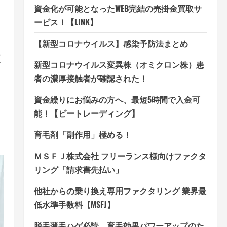
資金化が可能となったWEB完結の売掛金買取サ
ービス！【LINK】
【新型コロナウイルス】感染予防法まとめ
症
新型コロナウイルス変異株（オミクロン株）患
ン
者の濃厚接触者が確認された！
さ
資金繰りにお悩みの方へ、最短5時間で入金可
能！【ビートレーディング】
育毛剤「副作用」極める！
ＭＳＦＪ株式会社 フリーランス様向けファクタ
リング「請求書先払い」
他社からの乗り換え専用ファクタリング 業界最
低水準手数料【MSFJ】
脱毛薄毛ハゲ必読、育毛効果パワーアップのた