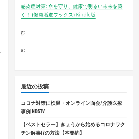
し
感染症対策: 命を守り、健康で明るい未来を築
く！ (健康増進ブックス) Kindle版
g:
な
a:
す
さ
し
最近の投稿
コロナ対策に検温・オンライン面会/介護医療
事例 NDSTV
す
【ベストセラー】きょうから始めるコロナワク
チン解毒17の方法【本要約】