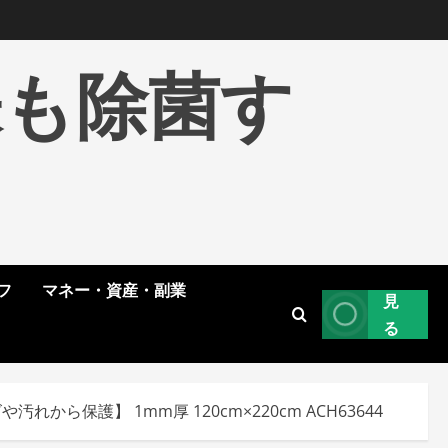
株も除菌す
フ
マネー・資産・副業
見
る
保護】 1mm厚 120cm×220cm ACH63644