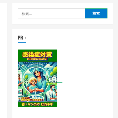
検
索:
PR :
と