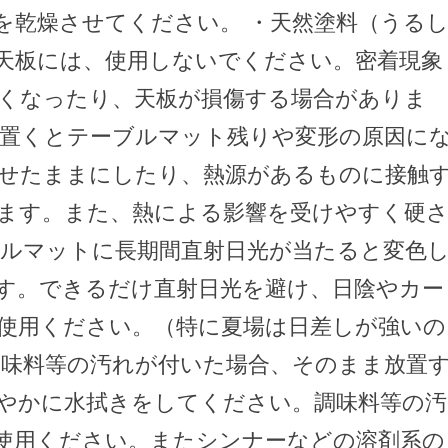
を乾燥させてください。 ・天然塗料（うる
天板には、使用しないでください。密着現象
くなったり、天板が損傷する場合がありま
接置くとテーブルマット残りや変形の原因に
のせたままにしたり、熱源があるものに接触
ます。また、熱による影響を受けやすく硬
ブルマットに長期間直射日光が当たると変色
す。できるだけ直射日光を避け、日陰やカー
使用ください。（特に夏場は日差しが強いの
調味料等の汚れが付いた場合、そのまま放置
やかに水拭きをしてください。調味料等の汚
使用ください。またシンナーなどの溶剤系の