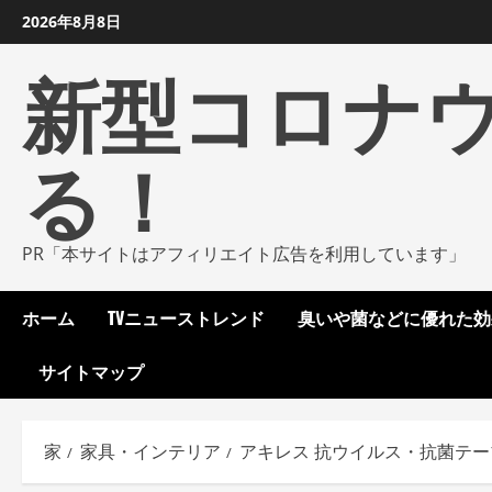
コ
2026年8月8日
ン
新型コロナ
テ
ン
ツ
る！
に
ス
キ
ッ
PR「本サイトはアフィリエイト広告を利用しています」
プ
し
ホーム
TVニューストレンド
臭いや菌などに優れた効
ま
す
サイトマップ
家
家具・インテリア
アキレス 抗ウイルス・抗菌テーブ