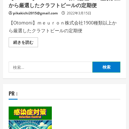
から厳選したクラフトビールの定期便
pikakichi2015@gmail.com
2022年3月15日
【Otomoni】ｍｅｕｒｏｎ株式会社1900種類以上か
ら厳選したクラフトビールの定期便
【Otomoni】
続きを読む
ｍ
ｅ
ｕ
ｒ
ｏ
検
ｎ
株
索:
式
会
社
1900
種
PR :
類
以
上
か
ら
厳
選
し
た