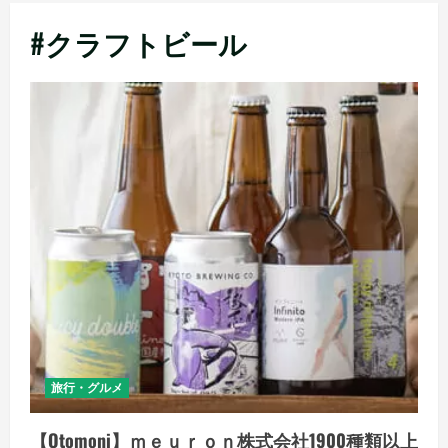
メ
#クラフトビール
ニ
ュ
ー
旅行・グルメ
【Otomoni】ｍｅｕｒｏｎ株式会社1900種類以上