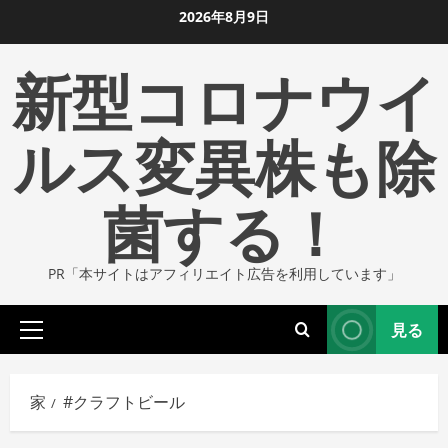
コ
2026年8月9日
ン
新型コロナウイ
テ
ン
ツ
ルス変異株も除
に
ス
菌する！
キ
ッ
プ
PR「本サイトはアフィリエイト広告を利用しています」
し
ま
見る
す
プ
ラ
イ
家
#クラフトビール
マ
リ