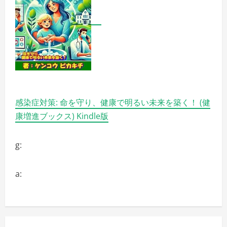
ク
ラ
フ
ト
ビ
ー
ル
の
定
期
便
の
詳
細
感染症対策: 命を守り、健康で明るい未来を築く！ (健
を
ご
康増進ブックス) Kindle版
覧
く
だ
さ
g:
い
a: