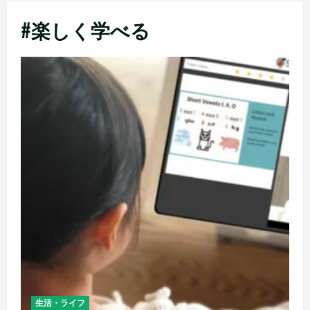
メ
#楽しく学べる
ニ
ュ
ー
生活・ライフ