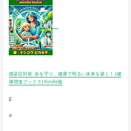
し
く
学
べ
る
お
子
さ
ま
向
け
英
会
話
の
詳
細
感染症対策: 命を守り、健康で明るい未来を築く！ (健
を
ご
康増進ブックス) Kindle版
覧
く
だ
さ
g:
い
a: