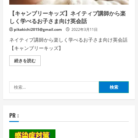
【キャンブリーキッズ】ネイティブ講師から楽
しく学べるお子さま向け英会話
pikakichi2015@gmail.com
2022年3月11日
ネイティブ講師から楽しく学べるお子さま向け英会話
【キャンブリーキッズ】
【キ
続きを読む
ャ
ン
ブ
リ
ー
検
キ
ッ
索:
ズ】
ネ
イ
テ
ィ
PR :
ブ
講
師
か
ら
楽