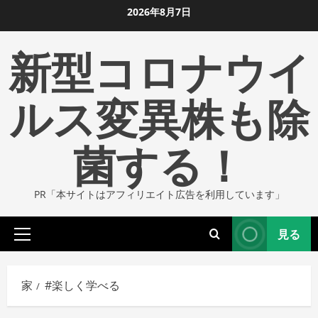
コ
2026年8月7日
ン
新型コロナウイ
テ
ン
ツ
ルス変異株も除
に
ス
菌する！
キ
ッ
プ
PR「本サイトはアフィリエイト広告を利用しています」
し
ま
見る
す
プ
ラ
イ
家
#楽しく学べる
マ
リ