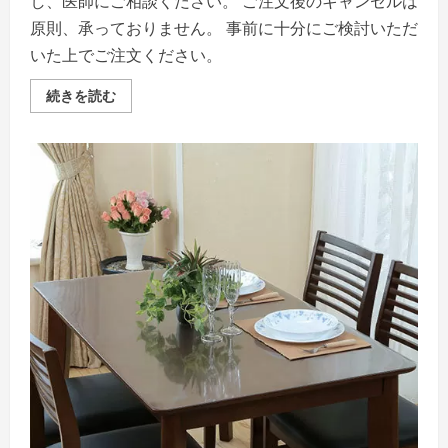
し、医師にご相談ください。 ご注文後のキャンセルは
原則、承っておりません。 事前に十分にご検討いただ
いた上でご注文ください。
ア
続きを読む
キ
レ
ス
抗
ウ
イ
ル
ス・
抗
菌
テ
ー
ブ
ル
マ
ッ
ト
【両
面
コ
ー
テ
ィ
ン
グ