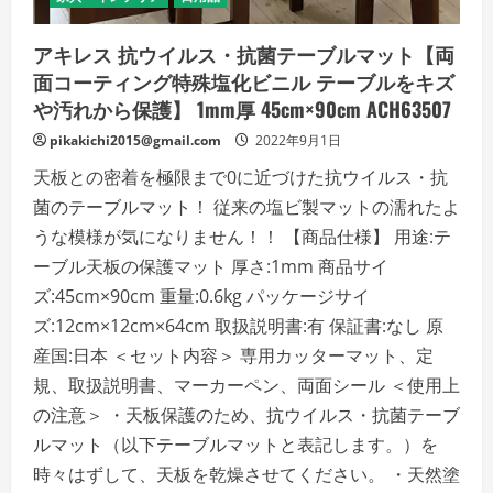
アキレス 抗ウイルス・抗菌テーブルマット【両
面コーティング特殊塩化ビニル テーブルをキズ
や汚れから保護】 1mm厚 45cm×90cm ACH63507
pikakichi2015@gmail.com
2022年9月1日
天板との密着を極限まで0に近づけた抗ウイルス・抗
菌のテーブルマット！ 従来の塩ビ製マットの濡れたよ
うな模様が気になりません！！ 【商品仕様】 用途:テ
ーブル天板の保護マット 厚さ:1mm 商品サイ
ズ:45cm×90cm 重量:0.6kg パッケージサイ
ズ:12cm×12cm×64cm 取扱説明書:有 保証書:なし 原
産国:日本 ＜セット内容＞ 専用カッターマット、定
規、取扱説明書、マーカーペン、両面シール ＜使用上
の注意＞ ・天板保護のため、抗ウイルス・抗菌テーブ
ルマット（以下テーブルマットと表記します。）を
時々はずして、天板を乾燥させてください。 ・天然塗