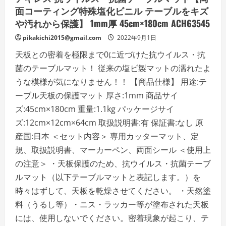
ー
面コーティング特殊塩化ビニル テーブルをキズ
ブ
ル
や汚れから保護】 1mm厚 45cm×180cm ACH63545
を
キ
pikakichi2015@gmail.com
2022年9月1日
ズ
や
天板との密着を極限まで0に近づけた抗ウイルス・抗
汚
れ
菌のテーブルマット！ 従来の塩ビ製マットの濡れたよ
か
ら
うな模様が気になりません！！ 【商品仕様】 用途:テ
保
護】
ーブル天板の保護マット 厚さ:1mm 商品サイ
1mm
厚
ズ:45cm×180cm 重量:1.1kg パッケージサイ
45cm×150cm
ACH63521
ズ:12cm×12cm×64cm 取扱説明書:有 保証書:なし 原
の
詳
産国:日本 ＜セット内容＞ 専用カッターマット、定
細
を
規、取扱説明書、マーカーペン、両面シール ＜使用上
ご
覧
の注意＞ ・天板保護のため、抗ウイルス・抗菌テーブ
く
だ
ルマット（以下テーブルマットと表記します。）を
さ
い
時々はずして、天板を乾燥させてください。 ・天然塗
料（うるし等）・ニス・ラッカー等が塗布された天板
には、使用しないでください。密着現象が起こり、テ