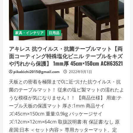
テ
ィ
ン
グ
特
殊
塩
化
家具・インテリア
日用品
ビ
ニ
ル
アキレス 抗ウイルス・抗菌テーブルマット【両
テ
ー
面コーティング特殊塩化ビニル テーブルをキズ
ブ
ル
や汚れから保護】 1mm厚 45cm×150cm ACH63521
を
キ
pikakichi2015@gmail.com
2022年9月1日
ズ
や
天板との密着を極限まで0に近づけた抗ウイルス・抗
汚
れ
菌のテーブルマット！ 従来の塩ビ製マットの濡れたよ
か
ら
うな模様が気になりません！！ 【商品仕様】 用途:テ
保
護】
ーブル天板の保護マット 厚さ:1mm 商品サイ
1mm
厚
ズ:45cm×150cm 重量:0.9kg パッケージサイ
45cm×120cm
ACH63514
ズ:12cm×12cm×64cm 取扱説明書:有 保証書:なし 原
の
詳
産国:日本 ＜セット内容＞ 専用カッターマット、定
細