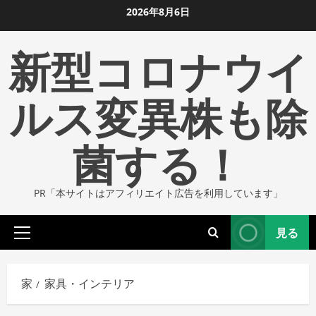
コ
2026年8月6日
ン
新型コロナウイ
テ
ン
ツ
ルス変異株も除
に
ス
菌する！
キ
ッ
プ
PR「本サイトはアフィリエイト広告を利用しています」
し
ま
見る
す
プ
ラ
イ
家
家具・インテリア
マ
リ