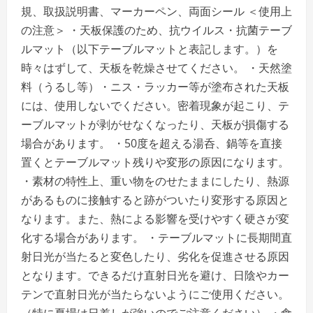
を
規、取扱説明書、マーカーペン、両面シール ＜使用上
ご
覧
の注意＞ ・天板保護のため、抗ウイルス・抗菌テーブ
く
だ
ルマット（以下テーブルマットと表記します。）を
さ
い
時々はずして、天板を乾燥させてください。 ・天然塗
料（うるし等）・ニス・ラッカー等が塗布された天板
には、使用しないでください。密着現象が起こり、テ
ーブルマットが剥がせなくなったり、天板が損傷する
場合があります。 ・50度を超える湯呑、鍋等を直接
置くとテーブルマット残りや変形の原因になります。
・素材の特性上、重い物をのせたままにしたり、熱源
があるものに接触すると跡がついたり変形する原因と
なります。また、熱による影響を受けやすく硬さが変
化する場合があります。 ・テーブルマットに長期間直
射日光が当たると変色したり、劣化を促進させる原因
となります。できるだけ直射日光を避け、日陰やカー
テンで直射日光が当たらないようにご使用ください。