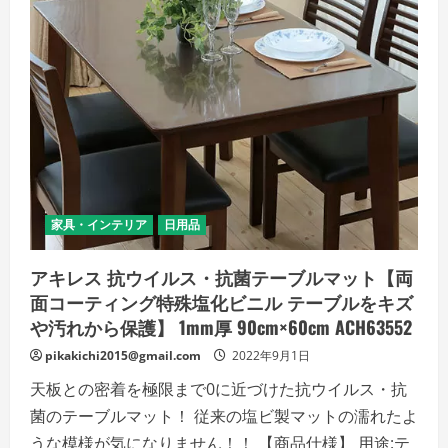
ル
マ
ッ
ト
【両
面
コ
ー
テ
ィ
ン
グ
特
殊
塩
化
家具・インテリア
日用品
ビ
ニ
ル
アキレス 抗ウイルス・抗菌テーブルマット【両
テ
ー
面コーティング特殊塩化ビニル テーブルをキズ
ブ
ル
や汚れから保護】 1mm厚 90cm×60cm ACH63552
を
キ
pikakichi2015@gmail.com
2022年9月1日
ズ
や
天板との密着を極限まで0に近づけた抗ウイルス・抗
汚
れ
菌のテーブルマット！ 従来の塩ビ製マットの濡れたよ
か
ら
うな模様が気になりません！！ 【商品仕様】 用途:テ
保