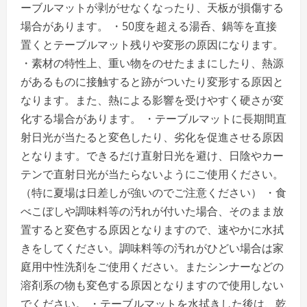
ーブルマットが剥がせなくなったり、天板が損傷する
場合があります。 ・50度を超える湯呑、鍋等を直接
置くとテーブルマット残りや変形の原因になります。
・素材の特性上、重い物をのせたままにしたり、熱源
があるものに接触すると跡がついたり変形する原因と
なります。また、熱による影響を受けやすく硬さが変
化する場合があります。 ・テーブルマットに長期間直
射日光が当たると変色したり、劣化を促進させる原因
となります。できるだけ直射日光を避け、日陰やカー
テンで直射日光が当たらないようにご使用ください。
（特に夏場は日差しが強いのでご注意ください） ・食
べこぼしや調味料等の汚れが付いた場合、そのまま放
置すると変色する原因となりますので、速やかに水拭
きをしてください。調味料等の汚れがひどい場合は家
庭用中性洗剤をご使用ください。またシンナーなどの
溶剤系の物も変色する原因となりますので使用しない
でください。 ・テーブルマットを水拭きした後は、乾