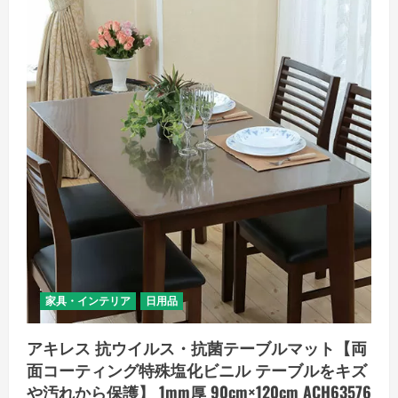
イ
ル
ス・
抗
菌
テ
ー
ブ
ル
マ
ッ
ト
【両
面
コ
ー
テ
ィ
ン
グ
特
殊
塩
化
家具・インテリア
日用品
ビ
ニ
ル
アキレス 抗ウイルス・抗菌テーブルマット【両
テ
ー
面コーティング特殊塩化ビニル テーブルをキズ
ブ
ル
や汚れから保護】 1mm厚 90cm×120cm ACH63576
を