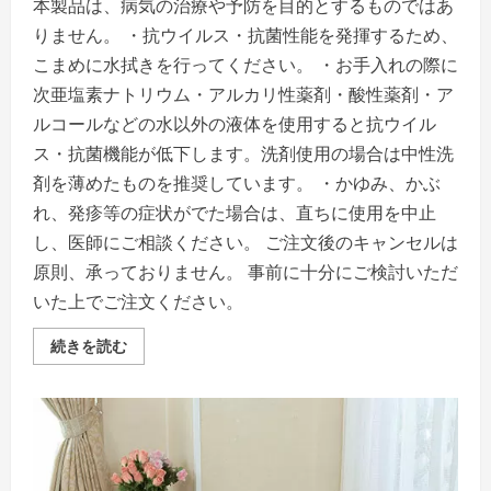
本製品は、病気の治療や予防を目的とするものではあ
りません。 ・抗ウイルス・抗菌性能を発揮するため、
こまめに水拭きを行ってください。 ・お手入れの際に
次亜塩素ナトリウム・アルカリ性薬剤・酸性薬剤・ア
ルコールなどの水以外の液体を使用すると抗ウイル
ス・抗菌機能が低下します。洗剤使用の場合は中性洗
剤を薄めたものを推奨しています。 ・かゆみ、かぶ
れ、発疹等の症状がでた場合は、直ちに使用を中止
し、医師にご相談ください。 ご注文後のキャンセルは
原則、承っておりません。 事前に十分にご検討いただ
いた上でご注文ください。
ア
続きを読む
キ
レ
ス
抗
ウ
イ
ル
ス・
抗