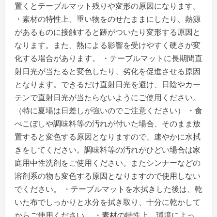
置くとテーブルマット残りや変形の原因になります。
・素材の特性上、重い物をのせたままにしたり、熱源
があるものに接触すると跡がついたり変形する原因と
なります。また、熱による影響を受けやすく硬さが変
化する場合があります。 ・テーブルマットに長期間直
射日光が当たると変色したり、劣化を促進させる原因
となります。できるだけ直射日光を避け、日陰やカー
テンで直射日光が当たらないようにご使用ください。
（特に夏場は日差しが強いのでご注意ください） ・食
べこぼしや調味料等の汚れが付いた場合、そのまま放
置すると変色する原因となりますので、速やかに水拭
きをしてください。調味料等の汚れがひどい場合は家
庭用中性洗剤をご使用ください。またシンナーなどの
溶剤系の物も変色する原因となりますので使用しない
でください。 ・テーブルマットを水拭きした後は、乾
いた布でしっかりと水分を拭き取り、十分に乾かして
からご使用ください。 ・素材の特性上、環境によっ