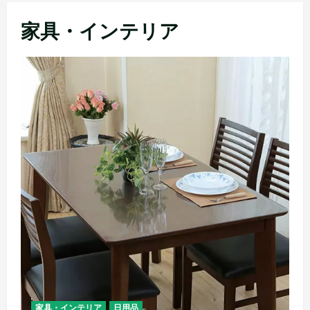
メ
家具・インテリア
ニ
ュ
ー
家具・インテリア
日用品