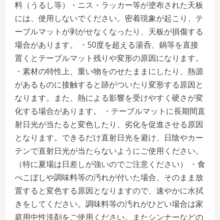
料（うるし等）・ニス・ラッカー等が塗布された天板
には、使用しないでください。密着現象が起こり、テ
ーブルマットが剥がせなくなったり、天板が損傷する
場合があります。 ・50度を超える湯呑、鍋等を直接
置くとテーブルマット残りや変形の原因になります。
・素材の特性上、重い物をのせたままにしたり、熱源
があるものに接触すると跡がついたり変形する原因と
なります。また、熱による影響を受けやすく硬さが変
化する場合があります。 ・テーブルマットに長期間直
射日光が当たると変色したり、劣化を促進させる原因
となります。できるだけ直射日光を避け、日陰やカー
テンで直射日光が当たらないようにご使用ください。
（特に夏場は日差しが強いのでご注意ください） ・食
べこぼしや調味料等の汚れが付いた場合、そのまま放
置すると変色する原因となりますので、速やかに水拭
きをしてください。調味料等の汚れがひどい場合は家
庭用中性洗剤をご使用ください。またシンナーなどの