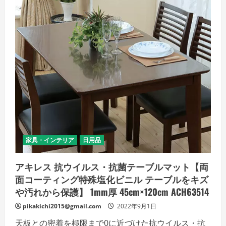
菌
テ
ー
ブ
ル
マ
ッ
ト
【両
面
コ
ー
テ
ィ
ン
グ
特
殊
塩
化
家具・インテリア
日用品
ビ
ニ
ル
アキレス 抗ウイルス・抗菌テーブルマット【両
テ
ー
面コーティング特殊塩化ビニル テーブルをキズ
ブ
ル
や汚れから保護】 1mm厚 45cm×120cm ACH63514
を
キ
pikakichi2015@gmail.com
2022年9月1日
ズ
や
天板との密着を極限まで0に近づけた抗ウイルス・抗
汚