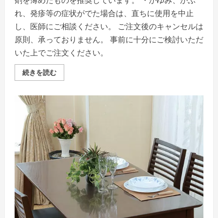
剤を薄めたものを推奨しています。 ・かゆみ、かぶ
れ、発疹等の症状がでた場合は、直ちに使用を中止
し、医師にご相談ください。 ご注文後のキャンセルは
原則、承っておりません。 事前に十分にご検討いただ
いた上でご注文ください。
ア
続きを読む
キ
レ
ス
抗
ウ
イ
ル
ス・
抗
菌
テ
ー
ブ
ル
マ
ッ
ト
【両
面
コ
ー