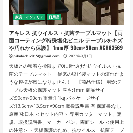
特
殊
塩
化
家具・インテリア
日用品
ビ
ニ
ル
アキレス 抗ウイルス・抗菌テーブルマット【両
テ
ー
面コーティング特殊塩化ビニル テーブルをキズ
ブ
ル
や汚れから保護】 1mm厚 90cm×90cm ACH63569
を
キ
pikakichi2015@gmail.com
2022年9月1日
ズ
や
天板との密着を極限まで0に近づけた抗ウイルス・抗
汚
れ
菌のテーブルマット！ 従来の塩ビ製マットの濡れたよ
か
ら
うな模様が気になりません！！ 【商品仕様】 用途:テ
保
護】
ーブル天板の保護マット 厚さ:1mm 商品サイ
1mm
厚
ズ:90cm×90cm 重量:1.1kg パッケージサイ
90cm×60cm
ACH63552
ズ:13.5cm×13.5cm×96cm 取扱説明書:有 保証書:なし
の
詳
原産国:日本 ＜セット内容＞ 専用カッターマット、定
細
を
規、取扱説明書、マーカーペン、両面シール ＜使用上
ご
覧
の注意＞ ・天板保護のため、抗ウイルス・抗菌テーブ
く