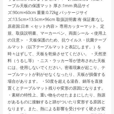
護】
ーブル天板の保護マット 厚さ:1mm 商品サイ
1mm
厚
ズ:90cm×60cm 重量:0.72kg パッケージサイ
45cm×180cm
ACH63545
ズ:13.5cm×13.5cm×96cm 取扱説明書:有 保証書:なし
の
詳
原産国:日本 ＜セット内容＞ 専用カッターマット、定
細
を
規、取扱説明書、マーカーペン、両面シール ＜使用上
ご
覧
の注意＞ ・天板保護のため、抗ウイルス・抗菌テーブ
く
だ
ルマット（以下テーブルマットと表記します。）を
さ
い
時々はずして、天板を乾燥させてください。 ・天然塗
料（うるし等）・ニス・ラッカー等が塗布された天板
には、使用しないでください。密着現象が起こり、テ
ーブルマットが剥がせなくなったり、天板が損傷する
場合があります。 ・50度を超える湯呑、鍋等を直接
置くとテーブルマット残りや変形の原因になります。
・素材の特性上、重い物をのせたままにしたり、熱源
があるものに接触すると跡がついたり変形する原因と
なります。また、熱による影響を受けやすく硬さが変