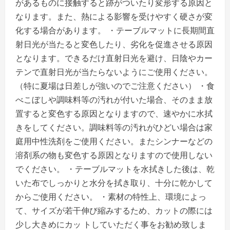
があるものに接触すると跡がついたり変形する原因と
なります。また、熱による影響を受けやすく硬さが変
化する場合があります。 ・テーブルマットに長期間直
射日光が当たると変色したり、劣化を促進させる原因
となります。できるだけ直射日光を避け、日陰やカー
テンで直射日光が当たらないようにご使用ください。
（特に夏場は日差しが強いのでご注意ください） ・食
べこぼしや調味料等の汚れが付いた場合、そのまま放
置すると変色する原因となりますので、速やかに水拭
きをしてください。調味料等の汚れがひどい場合は家
庭用中性洗剤をご使用ください。またシンナーなどの
溶剤系の物も変色する原因となりますので使用しない
でください。 ・テーブルマットを水拭きした後は、乾
いた布でしっかりと水分を拭き取り、十分に乾かして
からご使用ください。 ・素材の特性上、環境によっ
て、サイズが若干伸び縮みするため、カットの際には
少し大きめにカッ トしていただく事をお勧め致しま