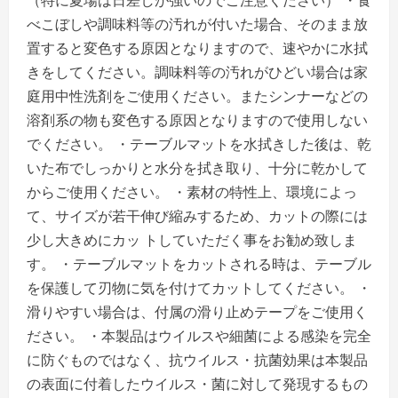
（特に夏場は日差しが強いのでご注意ください） ・食
べこぼしや調味料等の汚れが付いた場合、そのまま放
置すると変色する原因となりますので、速やかに水拭
きをしてください。調味料等の汚れがひどい場合は家
庭用中性洗剤をご使用ください。またシンナーなどの
溶剤系の物も変色する原因となりますので使用しない
でください。 ・テーブルマットを水拭きした後は、乾
いた布でしっかりと水分を拭き取り、十分に乾かして
からご使用ください。 ・素材の特性上、環境によっ
て、サイズが若干伸び縮みするため、カットの際には
少し大きめにカッ トしていただく事をお勧め致しま
す。 ・テーブルマットをカットされる時は、テーブル
を保護して刃物に気を付けてカットしてください。 ・
滑りやすい場合は、付属の滑り止めテープをご使用く
ださい。 ・本製品はウイルスや細菌による感染を完全
に防ぐものではなく、抗ウイルス・抗菌効果は本製品
の表面に付着したウイルス・菌に対して発現するもの