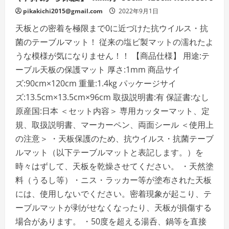
キ
pikakichi2015@gmail.com
2022年9月1日
ズ
や
天板との密着を極限まで0に近づけた抗ウイルス・抗
汚
れ
菌のテーブルマット！ 従来の塩ビ製マットの濡れたよ
か
ら
うな模様が気になりません！！ 【商品仕様】 用途:テ
保
護】
ーブル天板の保護マット 厚さ:1mm 商品サイ
1mm
厚
ズ:90cm×120cm 重量:1.4kg パッケージサイ
90cm×90cm
ACH63569
ズ:13.5cm×13.5cm×96cm 取扱説明書:有 保証書:なし
の
詳
原産国:日本 ＜セット内容＞ 専用カッターマット、定
細
を
規、取扱説明書、マーカーペン、両面シール ＜使用上
ご
覧
の注意＞ ・天板保護のため、抗ウイルス・抗菌テーブ
く
だ
ルマット（以下テーブルマットと表記します。）を
さ
い
時々はずして、天板を乾燥させてください。 ・天然塗
料（うるし等）・ニス・ラッカー等が塗布された天板
には、使用しないでください。密着現象が起こり、テ
ーブルマットが剥がせなくなったり、天板が損傷する
場合があります。 ・50度を超える湯呑、鍋等を直接