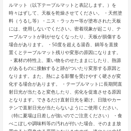
だ
ルマット（以下テーブルマットと表記します。）を
さ
い
時々はずして、天板を乾燥させてください。 ・天然塗
料（うるし等）・ニス・ラッカー等が塗布された天板
には、使用しないでください。密着現象が起こり、テ
ーブルマットが剥がせなくなったり、天板が損傷する
場合があります。 ・50度を超える湯呑、鍋等を直接
置くとテーブルマット残りや変形の原因になります。
・素材の特性上、重い物をのせたままにしたり、熱源
があるものに接触すると跡がついたり変形する原因と
なります。また、熱による影響を受けやすく硬さが変
化する場合があります。 ・テーブルマットに長期間直
射日光が当たると変色したり、劣化を促進させる原因
となります。できるだけ直射日光を避け、日陰やカー
テンで直射日光が当たらないようにご使用ください。
（特に夏場は日差しが強いのでご注意ください） ・食
べこぼしや調味料等の汚れが付いた場合、そのまま放