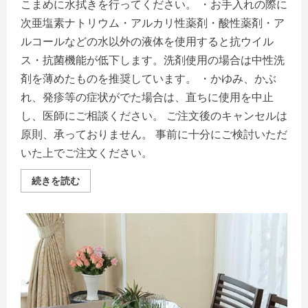
こまめに水拭きを行ってください。 ・お手入れの際に
次亜塩素ナトリウム・アルカリ性薬剤・酸性薬剤・ア
ルコールなどの水以外の液体を使用すると抗ウイル
ス・抗菌機能が低下します。洗剤使用の場合は中性洗
剤を薄めたものを推奨しています。 ・かゆみ、かぶ
れ、発疹等の症状がでた場合は、直ちに使用を中止
し、医師にご相談ください。 ご注文後のキャンセルは
原則、承っておりません。 事前に十分にご検討いただ
いた上でご注文ください。
ア
続きを読む
キ
レ
ス
抗
ウ
イ
ル
ス・
抗
菌
テ
ー
ブ