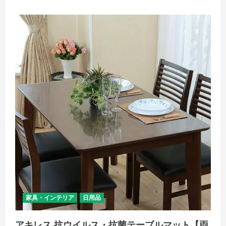
レ
ス
抗
ウ
イ
ル
ス・
抗
菌
テ
ー
ブ
ル
マ
ッ
ト
【両
面
コ
ー
テ
ィ
ン
グ
特
殊
塩
化
家具・インテリア
日用品
ビ
ニ
ル
アキレス 抗ウイルス・抗菌テーブルマット【両
テ