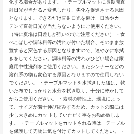
化する場合があります。 ・テーブルマットに長期間直
射日光が当たると変色したり、劣化を促進させる原因
となります。できるだけ直射日光を避け、日陰やカー
テンで直射日光が当たらないようにご使用ください。
（特に夏場は日差しが強いのでご注意ください） ・食
べこぼしや調味料等の汚れが付いた場合、そのまま放
置すると変色する原因となりますので、速やかに水拭
きをしてください。調味料等の汚れがひどい場合は家
庭用中性洗剤をご使用ください。またシンナーなどの
溶剤系の物も変色する原因となりますので使用しない
でください。 ・テーブルマットを水拭きした後は、乾
いた布でしっかりと水分を拭き取り、十分に乾かして
からご使用ください。 ・素材の特性上、環境によっ
て、サイズが若干伸び縮みするため、カットの際には
少し大きめにカッ トしていただく事をお勧め致しま
す。 ・テーブルマットをカットされる時は、テーブル
を保護して刃物に気を付けてカットしてください。 ・