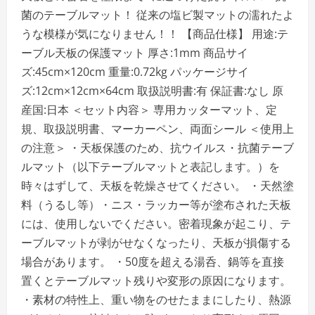
れ
菌のテーブルマット！ 従来の塩ビ製マットの濡れたよ
か
ら
うな模様が気になりません！！ 【商品仕様】 用途:テ
保
護】
ーブル天板の保護マット 厚さ:1mm 商品サイ
1mm
厚
ズ:45cm×120cm 重量:0.72kg パッケージサイ
45cm×90cm
ACH63507
ズ:12cm×12cm×64cm 取扱説明書:有 保証書:なし 原
の
詳
産国:日本 ＜セット内容＞ 専用カッターマット、定
細
を
規、取扱説明書、マーカーペン、両面シール ＜使用上
ご
覧
の注意＞ ・天板保護のため、抗ウイルス・抗菌テーブ
く
だ
ルマット（以下テーブルマットと表記します。）を
さ
い
時々はずして、天板を乾燥させてください。 ・天然塗
料（うるし等）・ニス・ラッカー等が塗布された天板
には、使用しないでください。密着現象が起こり、テ
ーブルマットが剥がせなくなったり、天板が損傷する
場合があります。 ・50度を超える湯呑、鍋等を直接
置くとテーブルマット残りや変形の原因になります。
・素材の特性上、重い物をのせたままにしたり、熱源