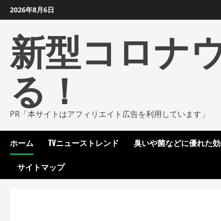
コ
2026年8月6日
ン
新型コロナ
テ
ン
ツ
る！
に
ス
キ
ッ
PR「本サイトはアフィリエイト広告を利用しています」
プ
し
ホーム
TVニューストレンド
臭いや菌などに優れた効
ま
す
サイトマップ