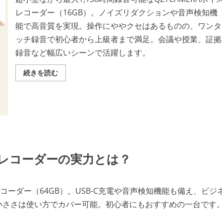
焦
げ
レコーダー（16GB）。ノイズリダクションや音声検知機
付
き
能で高音質を実現。操作にややクセはあるものの、ワンタ
知
ッチ録音で初心者から上級者まで満足。会議や授業、証拠
ら
ず
録音など幅広いシーンで活躍します。
の
ガ
ス
QZTCAMERA
続きを読む
火
16GB
専
口
用
コ
ホ
ミ
ッ
評
ト
判
サ
｜
ン
小
ド
型
実
IC
力
レ
検
B小型レコーダーの実力とは？
コ
証
ー
の
ダ
詳
ー
細
の
を
レコーダー（64GB）。USB-C充電や音声検知機能も備え、ビジ
実
ご
力
覧
小ささは使い方でカバー可能。初心者にもおすすめの一台です
を
く
徹
だ
底
さ