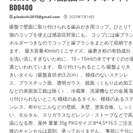
B00400
pikakichi2015@gmail.com
2025年7月14日
吸盤で壁面に取り付けられる歯みがき用コップ。ひとり1
個のコップを使えば感染症対策にも。 コップには歯ブラ
ホルダーつきなのでコップと歯ブラシをまとめて収納でき
ます。 最大容量40mlのミニサイズ。歯磨き粉の有効成分
を洗い流しすぎないために、10～15mlの水ですすぐのが
適といわれています。 取り付けられるところ:吸盤より大
きいタイル（吸盤直径:約3.2cm）、模様のないステンレ
ス、プラスチック面、透明ガラス、鏡面（くもり止め加工
などの表面加工鏡は除く）、冷蔵庫、洗濯機などの金属 
り付けられないところ:模様のあるタイル、模様のあるス
ンレス、布やビニルなどの壁紙、木壁、塗装合板、しっく
い、モルタル、スリガラスなどレンジ・ストーブなどで高
温になる所、屋外 重量:35g PKGサイズ:8*4.5*16.5 ご注文
後のキャンセルは原則、承っておりません。 事前に十分