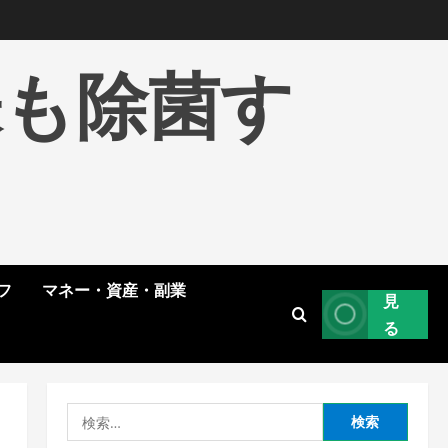
株も除菌す
フ
マネー・資産・副業
見
る
検
索: