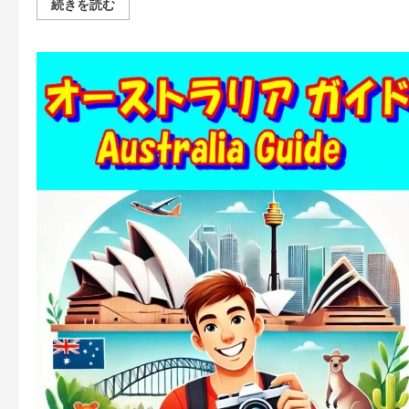
Vivaniir
続きを読む
口
コ
ミ
評
判
ま
と
め
｜
64GB
小
型
レ
コ
ー
ダ
ー
の
実
力
と
は？
の
詳
細
を
ご
覧
く
だ
さ