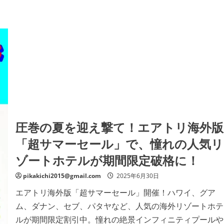
解
い
説！
の
詳
細
を
ご
覧
く
だ
さ
い
圧巻の夏を迎え撃て！エアトリ海外版
「超サマーセール」で、憧れの人気リ
ゾートホテルが期間限定破格に！
pikakichi2015@gmail.com
2025年6月30日
エアトリ海外版「超サマーセール」開催！ハワイ、グア
ム、ダナン、セブ、パタヤなど、人気の海外リゾートホテ
ルが期間限定割引中。憧れの絶景インフィニティプールや