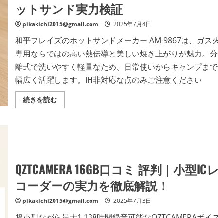
と
ットサンド実力検証
ご
快
覧
適
く
さ、
pikakichi2015@gmail.com
2025年7月4日
だ
そ
さ
し
い
和平フレイズのホットサンドメーカー AM-9867は、ガス
て
健
専用ならではの高い熱伝導と美しい焼き上がりが魅力。分
康
を
離式で洗いやすく軽量なため、日常使いからキャンプまで
守
る
幅広く活躍します。IH非対応な点のみご注意ください
夏！
の
詳
ホ
続きを読む
細
ッ
を
ト
ご
サ
覧
ン
く
ド
だ
メ
さ
ー
い
カ
ー
QZTCAMERA 16GB口コミ 評判｜小型IC
AM-
9867
コーダーの実力を徹底解説！
口
コ
ミ
pikakichi2015@gmail.com
2025年7月3日
評
判
｜
超小型ながら最大1,138時間録音可能なQZTCAMERAボイ