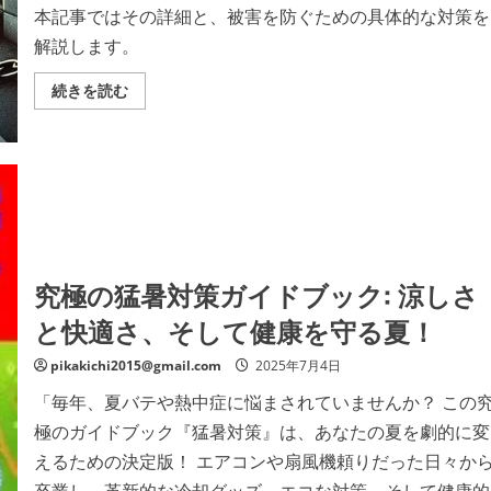
本記事ではその詳細と、被害を防ぐための具体的な対策を
解説します。
サ
続きを読む
イ
バ
ー
攻
撃：
ThinkPHP
フ
レ
ー
ム
ワ
ー
究極の猛暑対策ガイドブック: 涼しさ
ク
の
脆
と快適さ、そして健康を守る夏！
弱
性
を
pikakichi2015@gmail.com
2025年7月4日
悪
用
「毎年、夏バテや熱中症に悩まされていませんか？ この
で
き
極のガイドブック『猛暑対策』は、あなたの夏を劇的に変
る
か
えるための決定版！ エアコンや扇風機頼りだった日々か
を
調
卒業し、革新的な冷却グッズ、エコな対策、そして健康的