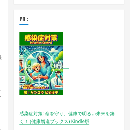
PR :
シ
最
取
テ
感染症対策: 命を守り、健康で明るい未来を築
く！ (健康増進ブックス) Kindle版
に