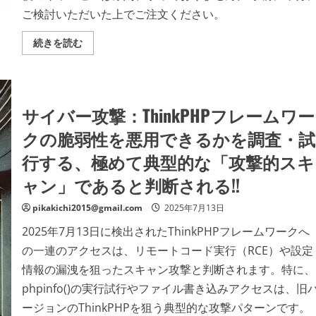
ご検討いただいた上でご注文ください。
SOROU
続きを読む
ひ
と
り
1
個
抗
サイバー攻撃：ThinkPHPフレームワー
菌
コ
ッ
クの脆弱性を悪用できるかを調査・試
プ
ホ
行する、極めて典型的な「攻撃的スキ
ワ
イ
ャン」であると判断される!!
ト
B00400
の
pikakichi2015@gmail.com
2025年7月13日
詳
細
を
2025年7月13日に検出されたThinkPHPフレームワークへ
ご
覧
の一連のアクセスは、リモートコード実行（RCE）や設定
く
情報の漏洩を狙ったスキャン攻撃と判断されます。特に、
だ
さ
phpinfo()の実行試行やファイル書き込みアクセスは、旧
い
ージョンのThinkPHPを狙う典型的な攻撃パターンです。