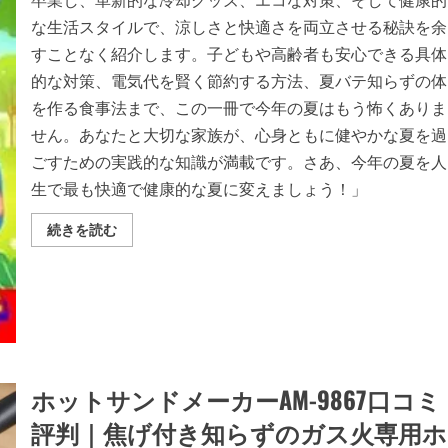
査・
な生活スタイルで、涼しさと快適さを両立させる秘訣を余
試
行
すことなく紹介します。子どもや高齢者も安心できる具体
す
る、
的な対策、電気代を賢く節約する方法、夏バテ知らずの体
極
め
を作る食事法まで、この一冊で今年の夏はもう怖くありま
て
典
せん。あなたと大切な家族が、心身ともに健やかな夏を過
型
的
ごすための実践的な知識が満載です。さあ、今年の夏を人
な
「攻
生で最も快適で健康的な夏に変えましょう！」
撃
的
ス
究
続きを読む
キ
極
ャ
の
ン」
猛
で
暑
あ
対
る
策
と
ガ
判
イ
断
ド
さ
ブ
れ
ッ
る!!
ホットサンドメーカーAM-9867口コミ
ク:
の
涼
詳
評判｜焦げ付き知らずのガス火専用ホ
し
細
さ
を